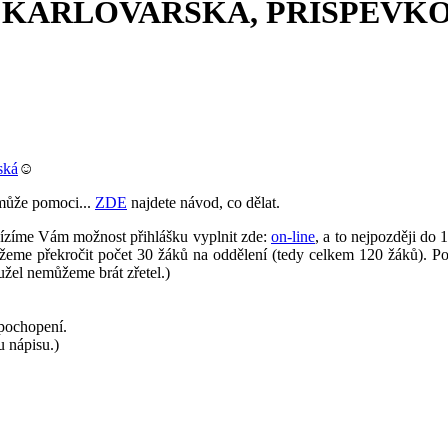
, KARLOVARSKÁ, PŘÍSPĚVK
ská
☺️
může pomoci...
ZDE
najdete návod, co dělat.
bízíme Vám možnost přihlášku vyplnit zde:
on-line
, a to nejpozději do 
e překročit počet 30 žáků na oddělení (tedy celkem 120 žáků). Pokud
užel nemůžeme brát zřetel.)
 pochopení.
u nápisu.)