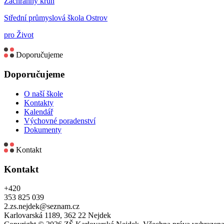
Záchranný kruh
Střední průmyslová škola Ostrov
pro Život
Doporučujeme
Doporučujeme
O naší škole
Kontakty
Kalendář
Výchovné poradenství
Dokumenty
Kontakt
Kontakt
+420
353 825 039
2.zs.nejdek@seznam.cz
Karlovarská 1189, 362 22 Nejdek