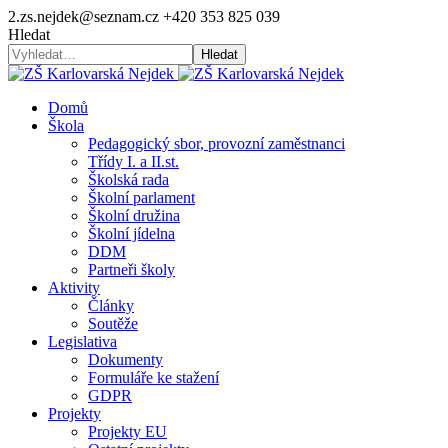
2.zs.nejdek@seznam.cz
+420 353 825 039
Hledat
Hledat
Domů
Škola
Pedagogický sbor, provozní zaměstnanci
Třídy I. a II.st.
Školská rada
Školní parlament
Školní družina
Školní jídelna
DDM
Partneři školy
Aktivity
Články
Soutěže
Legislativa
Dokumenty
Formuláře ke stažení
GDPR
Projekty
Projekty EU