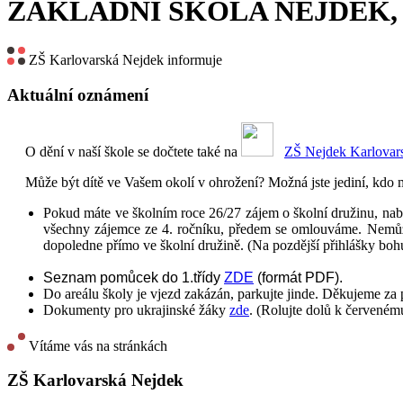
ZÁKLADNÍ ŠKOLA NEJDEK
ZŠ Karlovarská Nejdek informuje
Aktuální oznámení
O dění v naší škole se dočtete také na
ZŠ Nejdek Karlovar
Může být dítě ve Vašem okolí v ohrožení? Možná jste jediní, kdo 
Pokud máte ve školním roce 26/27 zájem o školní družinu, na
všechny zájemce ze 4. ročníku, předem se omlouváme. Nemůžem
dopoledne přímo ve školní družině. (Na pozdější přihlášky boh
Seznam pomůcek do 1.třídy
ZDE
(formát PDF).
Do areálu školy je vjezd zakázán, parkujte jinde. Děkujeme za
Dokumenty pro ukrajinské žáky
zde
. (Rolujte dolů k červeném
Vítáme vás na stránkách
ZŠ Karlovarská Nejdek