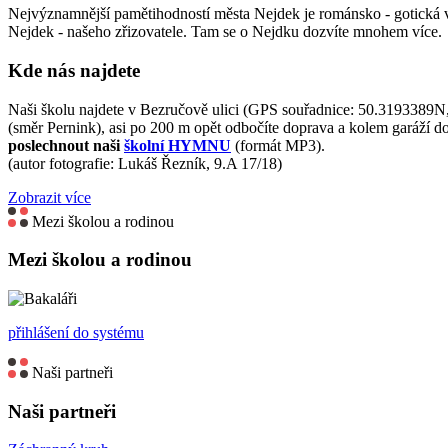
Nejvýznamnější pamětihodností města Nejdek je románsko - gotická v
Nejdek - našeho zřizovatele. Tam se o Nejdku dozvíte mnohem více.
Kde nás najdete
Naši školu najdete v Bezručově ulici (GPS souřadnice: 50.3193389N,
(směr Pernink), asi po 200 m opět odbočíte doprava a kolem garáží d
poslechnout naši
školní HYMNU
(formát MP3).
(autor fotografie: Lukáš Řezník, 9.A 17/18)
Zobrazit více
Mezi školou a rodinou
Mezi školou a rodinou
přihlášení do systému
Naši partneři
Naši partneři