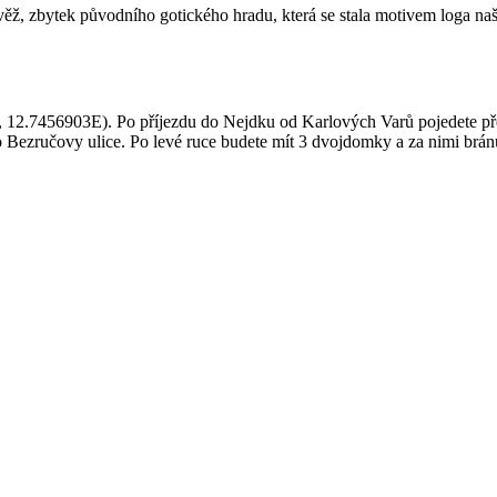
ěž, zbytek původního gotického hradu, která se stala motivem loga na
 12.7456903E). Po příjezdu do Nejdku od Karlových Varů pojedete pře
o Bezručovy ulice. Po levé ruce budete mít 3 dvojdomky a za nimi brán