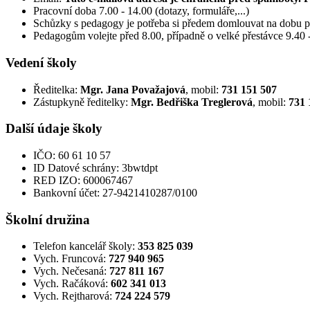
Pracovní doba 7.00 - 14.00 (dotazy, formuláře,...)
Schůzky s pedagogy je potřeba si předem domlouvat na dobu 
Pedagogům volejte před 8.00, případně o velké přestávce 9.40 
Vedení školy
Ředitelka:
Mgr. Jana Považajová
, mobil:
731 151 507
Zástupkyně ředitelky:
Mgr. Bedřiška Treglerová
, mobil:
731 
Další údaje školy
IČO: 60 61 10 57
ID Datové schrány: 3bwtdpt
RED IZO: 600067467
Bankovní účet: 27-9421410287/0100
Školní družina
Telefon kancelář školy:
353 825 039
Vych. Fruncová:
727 940 965
Vych. Nečesaná:
727 811 167
Vych. Račáková:
602 341 013
Vych. Rejtharová:
724 224 579