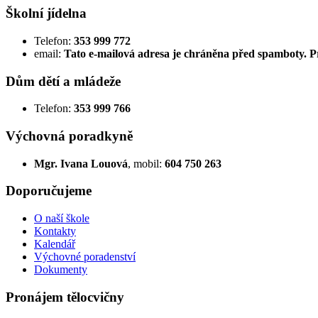
Školní jídelna
Telefon:
353 999 772
email:
Tato e-mailová adresa je chráněna před spamboty. Pr
Dům dětí a mládeže
Telefon:
353 999 766
Výchovná poradkyně
Mgr. Ivana Louová
, mobil:
604 750 263
Doporučujeme
O naší škole
Kontakty
Kalendář
Výchovné poradenství
Dokumenty
Pronájem tělocvičny