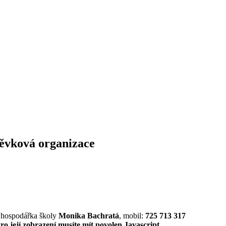
pěvková organizace
, hospodářka školy
Monika Bachratá
, mobil:
725 713 317
o její zobrazení musíte mít povolen Javascript.