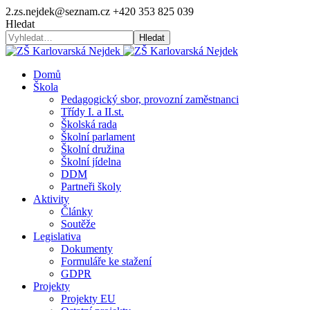
2.zs.nejdek@seznam.cz
+420 353 825 039
Hledat
Hledat
Domů
Škola
Pedagogický sbor, provozní zaměstnanci
Třídy I. a II.st.
Školská rada
Školní parlament
Školní družina
Školní jídelna
DDM
Partneři školy
Aktivity
Články
Soutěže
Legislativa
Dokumenty
Formuláře ke stažení
GDPR
Projekty
Projekty EU