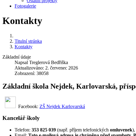
Ostatní projekty
Fotogalerie
Kontakty
Titulní stránka
Kontakty
Základní údaje
Napsal
Treglerová Bedřiška
Aktualizováno: 2. červenec 2026
Zobrazení: 38058
Základní škola Nejdek, Karlovarská, přís
Facebook:
ZŠ Nejdek Karlovarská
Kancelář školy
Telefon:
353 825 039
(např. příjem telefonických
omluvenek
)
Email:
Tato e-mailová adresa je chráněna před spamboty. Pr