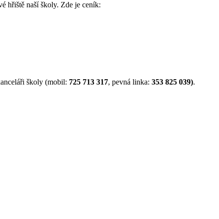
é hřiště naší školy. Zde je ceník:
anceláři školy (mobil:
725 713 317
, pevná linka:
353 825 039)
.