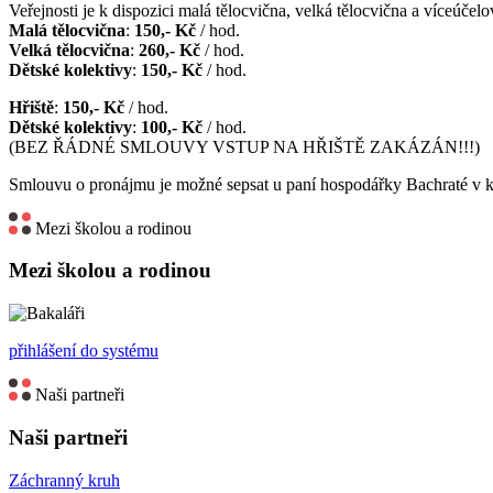
Veřejnosti je k dispozici malá tělocvična, velká tělocvična a víceúčelov
Malá tělocvična
:
150,- Kč
/ hod.
Velká tělocvična
:
260,- Kč
/ hod.
Dětské kolektivy
:
150,- Kč
/ hod.
Hřiště
:
150,- Kč
/ hod.
Dětské kolektivy
:
100,- Kč
/ hod.
(BEZ ŘÁDNÉ SMLOUVY VSTUP NA HŘIŠTĚ ZAKÁZÁN!!!)
Smlouvu o pronájmu je možné sepsat u paní hospodářky Bachraté v k
Mezi školou a rodinou
Mezi školou a rodinou
přihlášení do systému
Naši partneři
Naši partneři
Záchranný kruh