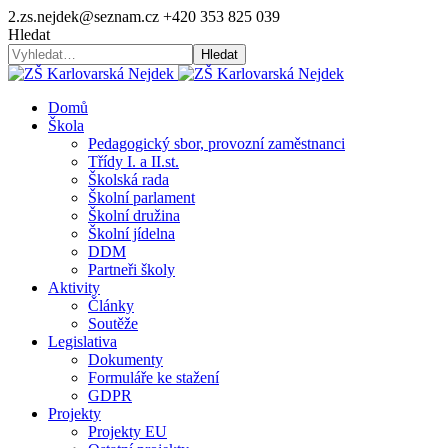
2.zs.nejdek@seznam.cz
+420 353 825 039
Hledat
Hledat
Domů
Škola
Pedagogický sbor, provozní zaměstnanci
Třídy I. a II.st.
Školská rada
Školní parlament
Školní družina
Školní jídelna
DDM
Partneři školy
Aktivity
Články
Soutěže
Legislativa
Dokumenty
Formuláře ke stažení
GDPR
Projekty
Projekty EU