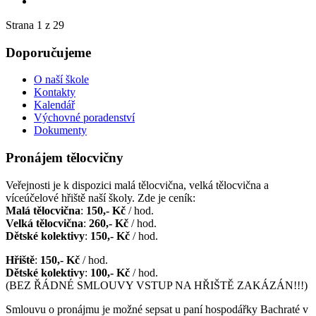
Strana 1 z 29
Doporučujeme
O naší škole
Kontakty
Kalendář
Výchovné poradenství
Dokumenty
Pronájem tělocvičny
Veřejnosti je k dispozici malá tělocvična, velká tělocvična a
víceúčelové hřiště naší školy. Zde je ceník:
Malá tělocvična
:
150,- Kč
/ hod.
Velká tělocvična
:
260,- Kč
/ hod.
Dětské kolektivy
:
150,- Kč
/ hod.
Hřiště
:
150,- Kč
/ hod.
Dětské kolektivy
:
100,- Kč
/ hod.
(BEZ ŘÁDNÉ SMLOUVY VSTUP NA HŘIŠTĚ ZAKÁZÁN!!!)
Smlouvu o pronájmu je možné sepsat u paní hospodářky Bachraté v