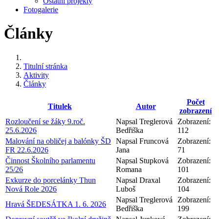
Ostatní projekty
Fotogalerie
Články
Titulní stránka
Aktivity
Články
Počet
Titulek
Autor
zobrazení
Rozloučení se žáky 9.roč.
Napsal Treglerová
Zobrazení:
25.6.2026
Bedřiška
112
Malování na obličej a balónky ŠD
Napsal Fruncová
Zobrazení:
FR 22.6.2026
Jana
71
Činnost Školního parlamentu
Napsal Stupková
Zobrazení:
25/26
Romana
101
Exkurze do porcelánky Thun
Napsal Draxal
Zobrazení:
Nová Role 2026
Luboš
104
Napsal Treglerová
Zobrazení:
Hravá ŠEDESÁTKA 1. 6. 2026
Bedřiška
199