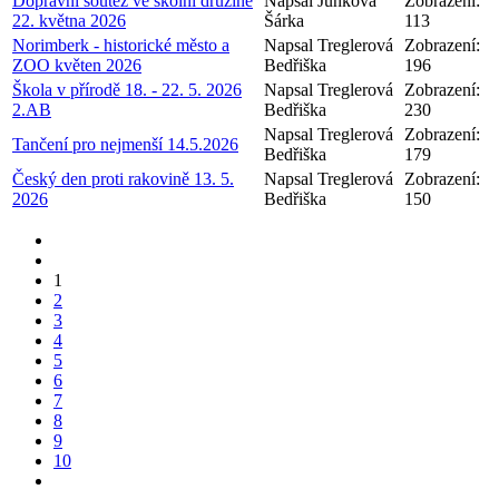
Dopravní soutěž ve školní družině
Napsal Junková
Zobrazení:
22. května 2026
Šárka
113
Norimberk - historické město a
Napsal Treglerová
Zobrazení:
ZOO květen 2026
Bedřiška
196
Škola v přírodě 18. - 22. 5. 2026
Napsal Treglerová
Zobrazení:
2.AB
Bedřiška
230
Napsal Treglerová
Zobrazení:
Tančení pro nejmenší 14.5.2026
Bedřiška
179
Český den proti rakovině 13. 5.
Napsal Treglerová
Zobrazení:
2026
Bedřiška
150
1
2
3
4
5
6
7
8
9
10