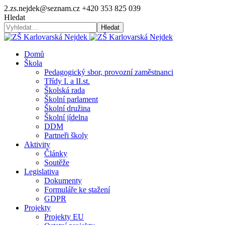
2.zs.nejdek@seznam.cz
+420 353 825 039
Hledat
Hledat
Domů
Škola
Pedagogický sbor, provozní zaměstnanci
Třídy I. a II.st.
Školská rada
Školní parlament
Školní družina
Školní jídelna
DDM
Partneři školy
Aktivity
Články
Soutěže
Legislativa
Dokumenty
Formuláře ke stažení
GDPR
Projekty
Projekty EU