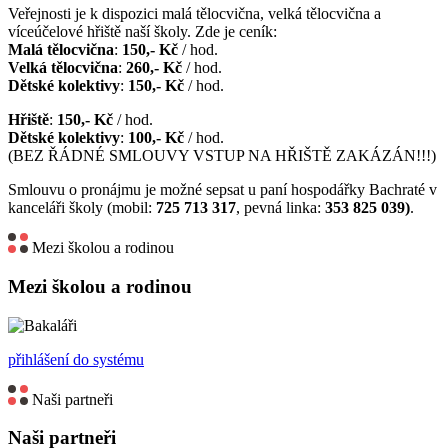
Veřejnosti je k dispozici malá tělocvična, velká tělocvična a
víceúčelové hřiště naší školy. Zde je ceník:
Malá tělocvična
:
150,- Kč
/ hod.
Velká tělocvična
:
260,- Kč
/ hod.
Dětské kolektivy
:
150,- Kč
/ hod.
Hřiště
:
150,- Kč
/ hod.
Dětské kolektivy
:
100,- Kč
/ hod.
(BEZ ŘÁDNÉ SMLOUVY VSTUP NA HŘIŠTĚ ZAKÁZÁN!!!)
Smlouvu o pronájmu je možné sepsat u paní hospodářky Bachraté v
kanceláři školy (mobil:
725 713 317
, pevná linka:
353 825 039)
.
Mezi školou a rodinou
Mezi školou a rodinou
přihlášení do systému
Naši partneři
Naši partneři