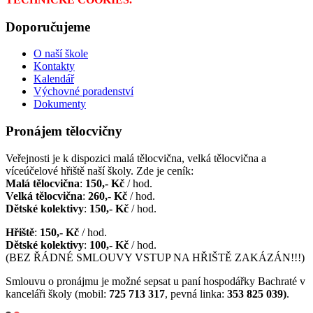
Doporučujeme
O naší škole
Kontakty
Kalendář
Výchovné poradenství
Dokumenty
Pronájem tělocvičny
Veřejnosti je k dispozici malá tělocvična, velká tělocvična a
víceúčelové hřiště naší školy. Zde je ceník:
Malá tělocvična
:
150,- Kč
/ hod.
Velká tělocvična
:
260,- Kč
/ hod.
Dětské kolektivy
:
150,- Kč
/ hod.
Hřiště
:
150,- Kč
/ hod.
Dětské kolektivy
:
100,- Kč
/ hod.
(BEZ ŘÁDNÉ SMLOUVY VSTUP NA HŘIŠTĚ ZAKÁZÁN!!!)
Smlouvu o pronájmu je možné sepsat u paní hospodářky Bachraté v
kanceláři školy (mobil:
725 713 317
, pevná linka:
353 825 039)
.