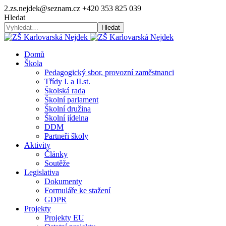
2.zs.nejdek@seznam.cz
+420 353 825 039
Hledat
Hledat
Domů
Škola
Pedagogický sbor, provozní zaměstnanci
Třídy I. a II.st.
Školská rada
Školní parlament
Školní družina
Školní jídelna
DDM
Partneři školy
Aktivity
Články
Soutěže
Legislativa
Dokumenty
Formuláře ke stažení
GDPR
Projekty
Projekty EU