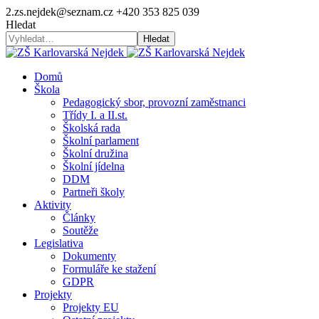
2.zs.nejdek@seznam.cz
+420 353 825 039
Hledat
Hledat
Domů
Škola
Pedagogický sbor, provozní zaměstnanci
Třídy I. a II.st.
Školská rada
Školní parlament
Školní družina
Školní jídelna
DDM
Partneři školy
Aktivity
Články
Soutěže
Legislativa
Dokumenty
Formuláře ke stažení
GDPR
Projekty
Projekty EU