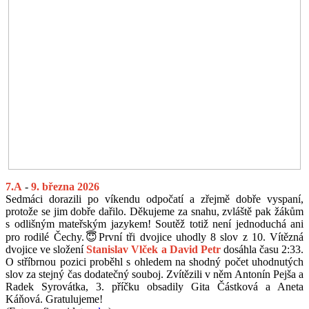
7.A
-
9. března 2026
Sedmáci dorazili po víkendu odpočatí a zřejmě dobře vyspaní,
protože se jim dobře dařilo. Děkujeme za snahu, zvláště pak žákům
s odlišným mateřským jazykem! Soutěž totiž není jednoduchá ani
pro rodilé Čechy.😇První tři dvojice uhodly 8 slov z 10. Vítězná
dvojice ve složení
Stanislav Vlček a David Petr
dosáhla času 2:33.
O stříbrnou pozici proběhl s ohledem na shodný počet uhodnutých
slov za stejný čas dodatečný souboj. Zvítězili v něm Antonín Pejša a
Radek Syrovátka, 3. příčku obsadily Gita Částková a Aneta
Káňová. Gratulujeme!