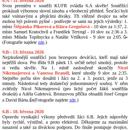
6.A
-
11
. března 2026
Svou premiéru v soutěži KUFR zvládla 6.A skvěle! Soutěžící
prokázali výbornou slovní zásobu a všeobecný přehled. Šesťáci byli
také vnímavými a přejícími diváky. Tři vítězné dvojice na sebe
mohou být právem pyšné - podívejte se sami na jejich výsledky: 1.
místo
Štěpánka Pikorová a Klára Gregušová
- 10 slov za 1:37, 2.
místo Samuel Kratochvíl a František Teryngl - 10 slov za 2:36 a 3.
místo Milada Topilnycka a Natálie Vrtílková - 9 slov za 2:05.🥳
(Fotografie najdete
zde
.)
9.B
-
13
. března 2026
Nejzkušenější soutěžící jsou bezesporu deváťáci, kteří mají také
nejtěžší slova. Pro třídu 9.B pátek 13. určitě nebyl smolný, protože
si vedla skvěle. Na 1. místě zaslouženě skončily
Nicol
Nikrmajerová a Vanessa Brandl
, které uhodly 9 slov za 2:35.
Stejného počtu slov dosáhli i žáci na 2. a 3. pozici, jenže za 3
minuty. Následoval tedy dodatečný jednominutový souboj. V něm
zvítězily Nicol Nikrmajerová (pro lichý počet žáků soutěžila
dvakrát) a Adéla Galetová. Bronzovou příčku obsadili Josef Gregor
a David Bárta.👍(Fotografie najdete
zde
.)
6.B
-
18. března 2026
Opravdu vynikající výkony předvedli žáci 6.B. Jejich nápovědy
byly rychlé, výstižné, a proto efektivní. Děkujeme za maximální
nasazení a také za diváckou podporu. Do finále postupuje dvojice,