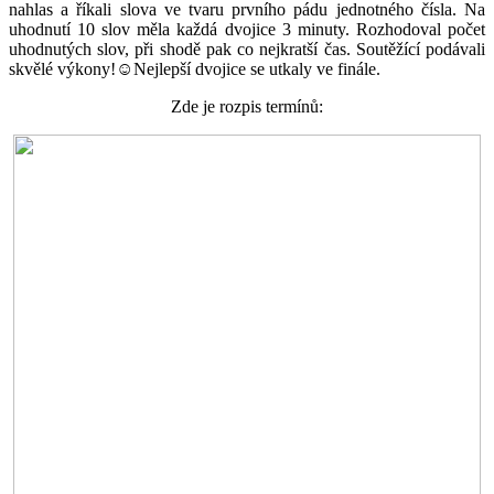
nahlas a říkali slova ve tvaru prvního pádu jednotného čísla. Na
uhodnutí 10 slov měla každá dvojice 3 minuty. Rozhodoval počet
uhodnutých slov, při shodě pak co nejkratší čas. Soutěžící podávali
skvělé výkony!☺️Nejlepší dvojice se utkaly ve finále.
Zde je rozpis termínů: