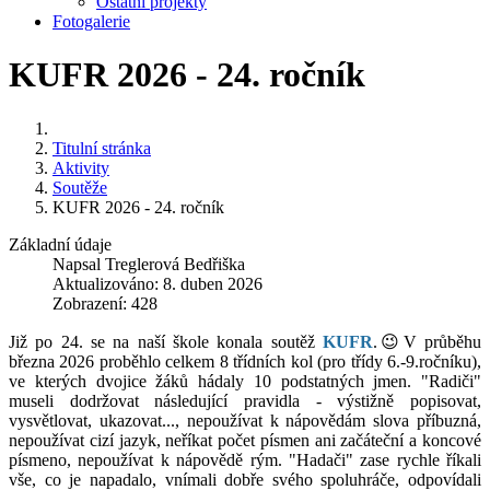
Ostatní projekty
Fotogalerie
KUFR 2026 - 24. ročník
Titulní stránka
Aktivity
Soutěže
KUFR 2026 - 24. ročník
Základní údaje
Napsal
Treglerová Bedřiška
Aktualizováno: 8. duben 2026
Zobrazení: 428
Již po 24. se na naší škole konala soutěž
KUFR
.😉V průběhu
března 2026 proběhlo celkem 8 třídních kol (pro třídy 6.-9.ročníku),
ve kterých dvojice žáků hádaly 10 podstatných jmen. "Radiči"
museli dodržovat následující pravidla - výstižně popisovat,
vysvětlovat, ukazovat..., nepoužívat k nápovědám slova příbuzná,
nepoužívat cizí jazyk, neříkat počet písmen ani začáteční a koncové
písmeno, nepoužívat k nápovědě rým. "Hadači" zase rychle říkali
vše, co je napadalo, vnímali dobře svého spoluhráče, odpovídali