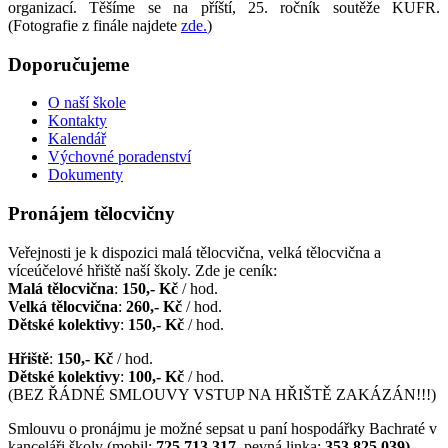
organizací. Těšíme se na příští, 25. ročník soutěže KUFR.
(Fotografie z finále najdete
zde.
)
Doporučujeme
O naší škole
Kontakty
Kalendář
Výchovné poradenství
Dokumenty
Pronájem tělocvičny
Veřejnosti je k dispozici malá tělocvična, velká tělocvična a
víceúčelové hřiště naší školy. Zde je ceník:
Malá tělocvična
:
150,- Kč
/ hod.
Velká tělocvična
:
260,- Kč
/ hod.
Dětské kolektivy
:
150,- Kč
/ hod.
Hřiště
:
150,- Kč
/ hod.
Dětské kolektivy
:
100,- Kč
/ hod.
(BEZ ŘÁDNÉ SMLOUVY VSTUP NA HŘIŠTĚ ZAKÁZÁN!!!)
Smlouvu o pronájmu je možné sepsat u paní hospodářky Bachraté v
kanceláři školy (mobil:
725 713 317
, pevná linka:
353 825 039)
.