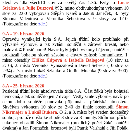
která zvládla všech10 slov za skvělý čas 1:36. Byly to
Lucie
Střelcová a Julie Dutzová
.😉2. místo obdivuhodným výkonem 10
slov za 2:00 vybojovali Štěpán Kareš a Jakub Janeček, 3. byly
Simona Valentová a Veronika Šebestová s 9 slovy za 1:10.
(Fotografie najdete
zde.
)
9.A - 19. března 2026
Opravdu vynikající byla 9.A. Jejich třídní kolo probíhalo při
výtvarné výchově, a tak zvládli soutěžit a zároveň kreslit, nebo
malovat.☺️Prostě borci! Navíc byly jejich výkony báječné, soutěžící
prokázali bohatou slovní zásobu a chytrý způsob komunikace. 1.
místo obsadily
Eliška Čápová a Isabelle Balogová
(10 slov za
2:16), 2. místo Veronika Vymazalová a David Šebesta (10 slov za
2:34) a 3. místo Lukáš Szlauko a Ondřej Muchka (9 slov za 3:00).
(Fotografie najdete
zde
.)
8.A - 25. března 2026
Poslední třídní kolo absolvovala třída 8.A. Část žáků byla bohužel
nemocná, a tak soutěžilo jen 7 dvojic. Vedly si ale výborně, navíc po
celou dobu soutěže panovala příjemná a přátelská atmosféra.
Skvělým výkonem 10 slov za 2:40 do finále postoupili
Šimon
Nikrmajer a Lukáš Bukera
. O 2. a 3. místo byl sveden dodatečný
souboj, protože došlo ke shodě 8 slov za 3 minuty. Stříbrnou příčku
nakonec obsadili Šimon Nikrmajer (pro lichý počet žáků soutěžil
dvakrát) a Jan Formáček, bronzoví byli Patrik Vaishaitl a Jiří Polák.