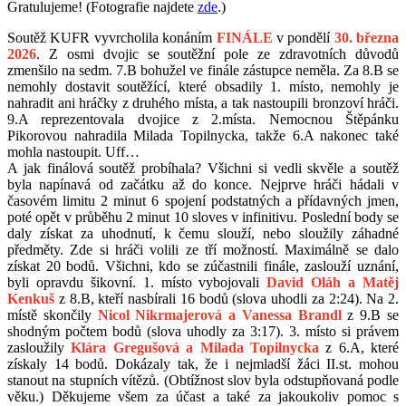
Gratulujeme! (Fotografie najdete
zde
.)
Soutěž KUFR vyvrcholila konáním
FINÁLE
v pondělí
30. března
2026
. Z osmi dvojic se soutěžní pole ze zdravotních důvodů
zmenšilo na sedm. 7.B bohužel ve finále zástupce neměla. Za 8.B se
nemohly dostavit soutěžící, které obsadily 1. místo, nemohly je
nahradit ani hráčky z druhého místa, a tak nastoupili bronzoví hráči.
9.A reprezentovala dvojice z 2.místa. Nemocnou Štěpánku
Pikorovou nahradila Milada Topilnycka, takže 6.A nakonec také
mohla nastoupit. Uff…
A jak finálová soutěž probíhala? Všichni si vedli skvěle a soutěž
byla napínavá od začátku až do konce. Nejprve hráči hádali v
časovém limitu 2 minut 6 spojení podstatných a přídavných jmen,
poté opět v průběhu 2 minut 10 sloves v infinitivu. Poslední body se
daly získat za uhodnutí, k čemu slouží, nebo sloužily záhadné
předměty. Zde si hráči volili ze tří možností. Maximálně se dalo
získat 20 bodů. Všichni, kdo se zúčastnili finále, zaslouží uznání,
byli opravdu šikovní. 1. místo vybojovali
David Oláh a Matěj
Kenkuš
z 8.B, kteří nasbírali 16 bodů (slova uhodli za 2:24). Na 2.
místě skončily
Nicol Nikrmajerová a Vanessa Brandl
z 9.B se
shodným počtem bodů (slova uhodly za 3:17). 3. místo si právem
zasloužily
Klára Gregušová a Milada Topilnycka
z 6.A, které
získaly 14 bodů. Dokázaly tak, že i nejmladší žáci II.st. mohou
stanout na stupních vítězů. (Obtížnost slov byla odstupňovaná podle
věku.) Děkujeme všem za účast a také za jakoukoliv pomoc s