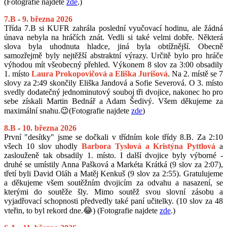
(Fotografie najdete
zde
.)
7.B
-
9. března 2026
Třída 7.B si KUFR zahrála poslední vyučovací hodinu, ale žádná
únava nebyla na hráčích znát. Vedli si také velmi dobře. Některá
slova byla uhodnuta hladce, jiná byla obtížnější. Obecně
samozřejmě byly nejtěžší abstraktní výrazy. Určitě bylo pro hráče
výhodou mít všeobecný přehled. Výkonem 8 slov za 3:00 obsadily
1. místo
Laura Prokopovičová a Eliška Jurišová
. Na 2. místě se 7
slovy za 2:49 skončily Eliška Jandová a Sofie Severová. O 3. místo
svedly dodatečný jednominutový souboj tři dvojice, nakonec ho pro
sebe získali Martin Bednář a Adam Šedivý. Všem děkujeme za
maximální snahu.😉(Fotografie najdete
zde
)
8.B
-
10
.
března 2026
První "desítky" jsme se dočkali v třídním kole třídy 8.B. Za 2:10
všech 10 slov uhodly
Barbora Tyslová a Kristýna Pyttlová
a
zaslouženě tak obsadily 1. místo. I další dvojice byly výborné -
druhé se umístily Anna Pašková a Markéta Krátká (9 slov za 2:07),
třetí byli David Oláh a Matěj Kenkuš (9 slov za 2:55). Gratulujeme
a děkujeme všem soutěžním dvojicím za odvahu a nasazení, se
kterými do soutěže šly. Mimo soutěž svou slovní zásobu a
vyjadřovací schopnosti předvedly také paní učitelky. (10 slov za 48
vteřin, to byl rekord dne.😂) (Fotografie najdete
zde
.)