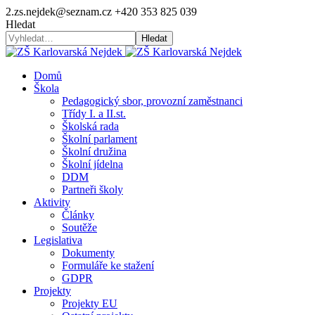
2.zs.nejdek@seznam.cz
+420 353 825 039
Hledat
Hledat
Domů
Škola
Pedagogický sbor, provozní zaměstnanci
Třídy I. a II.st.
Školská rada
Školní parlament
Školní družina
Školní jídelna
DDM
Partneři školy
Aktivity
Články
Soutěže
Legislativa
Dokumenty
Formuláře ke stažení
GDPR
Projekty
Projekty EU