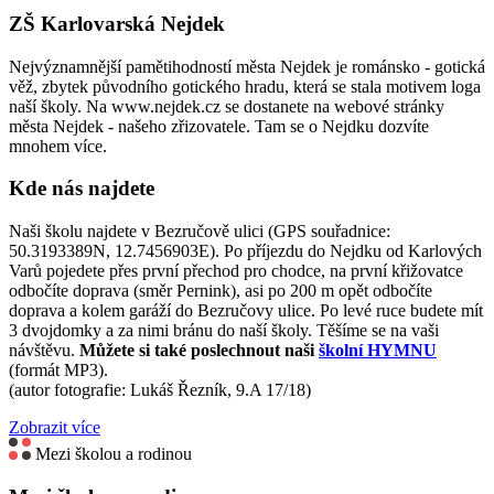
ZŠ Karlovarská Nejdek
Nejvýznamnější pamětihodností města Nejdek je románsko - gotická
věž, zbytek původního gotického hradu, která se stala motivem loga
naší školy. Na www.nejdek.cz se dostanete na webové stránky
města Nejdek - našeho zřizovatele. Tam se o Nejdku dozvíte
mnohem více.
Kde nás najdete
Naši školu najdete v Bezručově ulici (GPS souřadnice:
50.3193389N, 12.7456903E). Po příjezdu do Nejdku od Karlových
Varů pojedete přes první přechod pro chodce, na první křižovatce
odbočíte doprava (směr Pernink), asi po 200 m opět odbočíte
doprava a kolem garáží do Bezručovy ulice. Po levé ruce budete mít
3 dvojdomky a za nimi bránu do naší školy. Těšíme se na vaši
návštěvu.
Můžete si také poslechnout naši
školní HYMNU
(formát MP3).
(autor fotografie: Lukáš Řezník, 9.A 17/18)
Zobrazit více
Mezi školou a rodinou