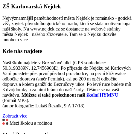
ZŠ Karlovarská Nejdek
Nejvýznamnější pamětihodností města Nejdek je románsko - gotická
věž, zbytek původního gotického hradu, která se stala motivem loga
naší školy. Na www.nejdek.cz se dostanete na webové stránky
města Nejdek - našeho zřizovatele. Tam se o Nejdku dozvíte
mnohem více.
Kde nás najdete
Naši školu najdete v Bezručově ulici (GPS souřadnice:
50.3193389N, 12.7456903E). Po příjezdu do Nejdku od Karlových
Varů pojedete přes první přechod pro chodce, na první křižovatce
odbočíte doprava (směr Pernink), asi po 200 m opět odbočíte
doprava a kolem garáží do Bezručovy ulice. Po levé ruce budete mít
3 dvojdomky a za nimi bránu do naší školy. Těšíme se na vaši
návštěvu.
Můžete si také poslechnout naši
školní HYMNU
(formát MP3).
(autor fotografie: Lukáš Řezník, 9.A 17/18)
Zobrazit více
Mezi školou a rodinou