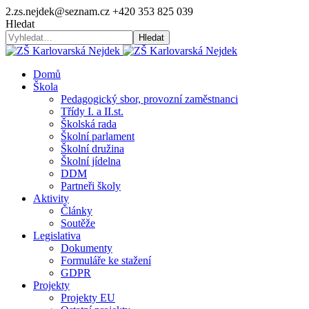
2.zs.nejdek@seznam.cz
+420 353 825 039
Hledat
Hledat
Domů
Škola
Pedagogický sbor, provozní zaměstnanci
Třídy I. a II.st.
Školská rada
Školní parlament
Školní družina
Školní jídelna
DDM
Partneři školy
Aktivity
Články
Soutěže
Legislativa
Dokumenty
Formuláře ke stažení
GDPR
Projekty
Projekty EU