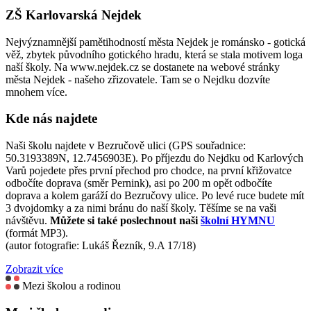
ZŠ Karlovarská Nejdek
Nejvýznamnější pamětihodností města Nejdek je románsko - gotická
věž, zbytek původního gotického hradu, která se stala motivem loga
naší školy. Na www.nejdek.cz se dostanete na webové stránky
města Nejdek - našeho zřizovatele. Tam se o Nejdku dozvíte
mnohem více.
Kde nás najdete
Naši školu najdete v Bezručově ulici (GPS souřadnice:
50.3193389N, 12.7456903E). Po příjezdu do Nejdku od Karlových
Varů pojedete přes první přechod pro chodce, na první křižovatce
odbočíte doprava (směr Pernink), asi po 200 m opět odbočíte
doprava a kolem garáží do Bezručovy ulice. Po levé ruce budete mít
3 dvojdomky a za nimi bránu do naší školy. Těšíme se na vaši
návštěvu.
Můžete si také poslechnout naši
školní HYMNU
(formát MP3).
(autor fotografie: Lukáš Řezník, 9.A 17/18)
Zobrazit více
Mezi školou a rodinou