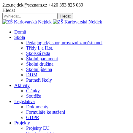
2.zs.nejdek@seznam.cz
+420 353 825 039
Hledat
Hledat
Domů
Škola
Pedagogický sbor, provozní zaměstnanci
Třídy I. a II.st.
Školská rada
Školní parlament
Školní družina
Školní jídelna
DDM
Partneři školy
Aktivity
Články
Soutěže
Legislativa
Dokumenty
Formuláře ke stažení
GDPR
Projekty
Projekty EU