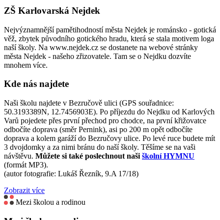
ZŠ Karlovarská Nejdek
Nejvýznamnější pamětihodností města Nejdek je románsko - gotická
věž, zbytek původního gotického hradu, která se stala motivem loga
naší školy. Na www.nejdek.cz se dostanete na webové stránky
města Nejdek - našeho zřizovatele. Tam se o Nejdku dozvíte
mnohem více.
Kde nás najdete
Naši školu najdete v Bezručově ulici (GPS souřadnice:
50.3193389N, 12.7456903E). Po příjezdu do Nejdku od Karlových
Varů pojedete přes první přechod pro chodce, na první křižovatce
odbočíte doprava (směr Pernink), asi po 200 m opět odbočíte
doprava a kolem garáží do Bezručovy ulice. Po levé ruce budete mít
3 dvojdomky a za nimi bránu do naší školy. Těšíme se na vaši
návštěvu.
Můžete si také poslechnout naši
školní HYMNU
(formát MP3).
(autor fotografie: Lukáš Řezník, 9.A 17/18)
Zobrazit více
Mezi školou a rodinou