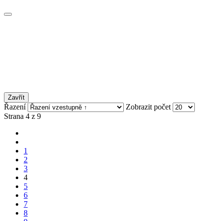
Zavřít
Řazení
Zobrazit počet
Strana 4 z 9
1
2
3
4
5
6
7
8