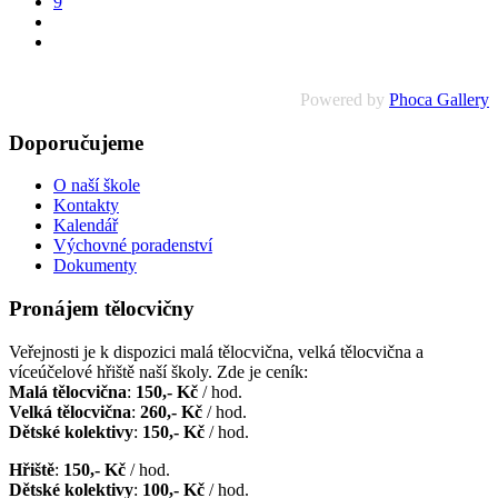
9
Powered by
Phoca Gallery
Doporučujeme
O naší škole
Kontakty
Kalendář
Výchovné poradenství
Dokumenty
Pronájem tělocvičny
Veřejnosti je k dispozici malá tělocvična, velká tělocvična a
víceúčelové hřiště naší školy. Zde je ceník:
Malá tělocvična
:
150,- Kč
/ hod.
Velká tělocvična
:
260,- Kč
/ hod.
Dětské kolektivy
:
150,- Kč
/ hod.
Hřiště
:
150,- Kč
/ hod.
Dětské kolektivy
:
100,- Kč
/ hod.