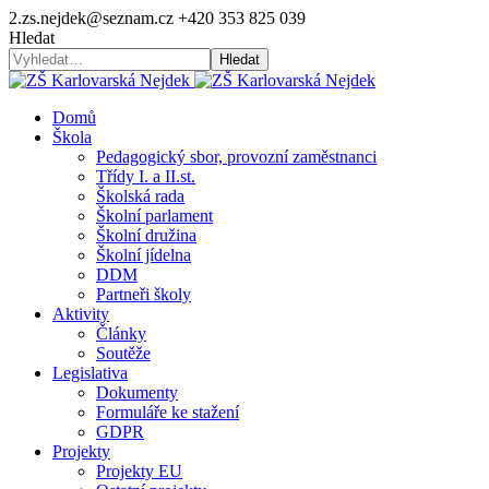
2.zs.nejdek@seznam.cz
+420 353 825 039
Hledat
Hledat
Domů
Škola
Pedagogický sbor, provozní zaměstnanci
Třídy I. a II.st.
Školská rada
Školní parlament
Školní družina
Školní jídelna
DDM
Partneři školy
Aktivity
Články
Soutěže
Legislativa
Dokumenty
Formuláře ke stažení
GDPR
Projekty
Projekty EU