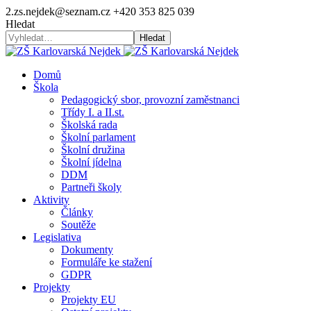
2.zs.nejdek@seznam.cz
+420 353 825 039
Hledat
Hledat
Domů
Škola
Pedagogický sbor, provozní zaměstnanci
Třídy I. a II.st.
Školská rada
Školní parlament
Školní družina
Školní jídelna
DDM
Partneři školy
Aktivity
Články
Soutěže
Legislativa
Dokumenty
Formuláře ke stažení
GDPR
Projekty
Projekty EU