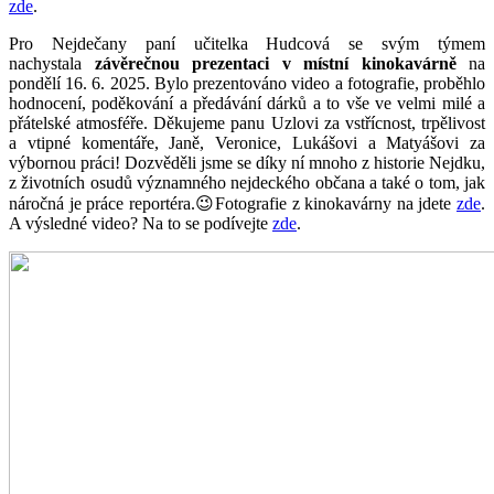
zde
.
Pro Nejdečany paní učitelka Hudcová se svým týmem
nachystala
závěrečnou prezentaci v místní kinokavárně
na
pondělí 16. 6. 2025. Bylo prezentováno video a fotografie, proběhlo
hodnocení, poděkování a předávání dárků a to vše ve velmi milé a
přátelské atmosféře. Děkujeme panu Uzlovi za vstřícnost, trpělivost
a vtipné komentáře, Janě, Veronice, Lukášovi a Matyášovi za
výbornou práci! Dozvěděli jsme se díky ní mnoho z historie Nejdku,
z životních osudů významného nejdeckého občana a také o tom, jak
náročná je práce reportéra.😉Fotografie z kinokavárny na jdete
zde
.
A výsledné video? Na to se podívejte
zde
.