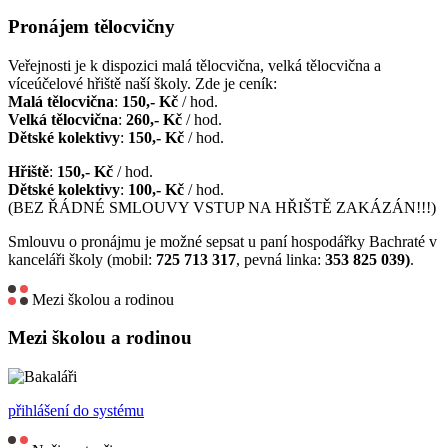
Pronájem tělocvičny
Veřejnosti je k dispozici malá tělocvična, velká tělocvična a
víceúčelové hřiště naší školy. Zde je ceník:
Malá tělocvična
:
150,- Kč
/ hod.
Velká tělocvična
:
260,- Kč
/ hod.
Dětské kolektivy
:
150,- Kč
/ hod.
Hřiště
:
150,- Kč
/ hod.
Dětské kolektivy
:
100,- Kč
/ hod.
(BEZ ŘÁDNÉ SMLOUVY VSTUP NA HŘIŠTĚ ZAKÁZÁN!!!)
Smlouvu o pronájmu je možné sepsat u paní hospodářky Bachraté v
kanceláři školy (mobil:
725 713 317
, pevná linka:
353 825 039)
.
Mezi školou a rodinou
Mezi školou a rodinou
přihlášení do systému