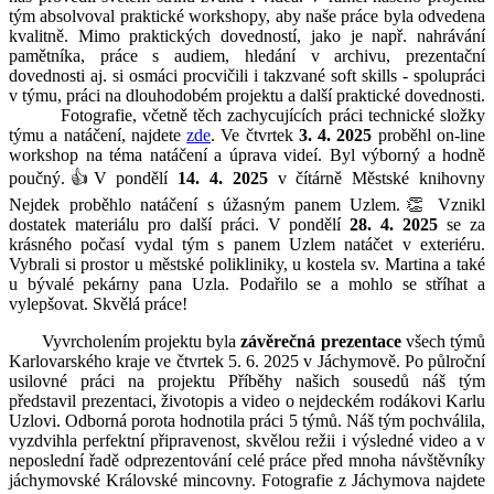
tým absolvoval praktické workshopy, aby naše práce byla odvedena
kvalitně. Mimo praktických dovedností, jako je např. nahrávání
pamětníka, práce s audiem, hledání v archivu, prezentační
dovednosti aj. si osmáci procvičili i takzvané soft skills - spolupráci
v týmu, práci na dlouhodobém projektu a další praktické dovednosti.
Fotografie, včetně těch zachycujících práci technické složky
týmu a natáčení, najdete
zde
. Ve čtvrtek
3. 4. 2025
proběhl on-line
workshop na téma natáčení a úprava videí. Byl výborný a hodně
poučný.👍V pondělí
14. 4. 2025
v čítárně Městské knihovny
Nejdek proběhlo natáčení s úžasným panem Uzlem.👏 Vznikl
dostatek materiálu pro další práci. V pondělí
28. 4. 2025
se za
krásného počasí vydal tým s panem Uzlem natáčet v exteriéru.
Vybrali si prostor u městské polikliniky, u kostela sv. Martina a také
u bývalé pekárny pana Uzla. Podařilo se a mohlo se stříhat a
vylepšovat. Skvělá práce!
Vyvrcholením projektu byla
závěrečná prezentace
všech týmů
Karlovarského kraje ve čtvrtek 5. 6. 2025 v Jáchymově. Po půlroční
usilovné práci na projektu Příběhy našich sousedů náš tým
představil prezentaci, životopis a video o nejdeckém rodákovi Karlu
Uzlovi. Odborná porota hodnotila práci 5 týmů. Náš tým pochválila,
vyzdvihla perfektní připravenost, skvělou režii i výsledné video a v
neposlední řadě odprezentování celé práce před mnoha návštěvníky
jáchymovské Královské mincovny. Fotografie z Jáchymova najdete