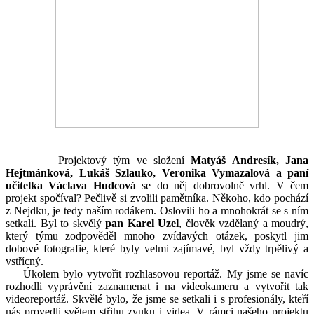
Projektový tým ve složení
Matyáš Andresík, Jana
Hejtmánková, Lukáš Szlauko, Veronika Vymazalová a paní
učitelka Václava Hudcová
se do něj dobrovolně vrhl. V čem
projekt spočíval? Pečlivě si zvolili pamětníka. Někoho, kdo pochází
z Nejdku, je tedy naším rodákem. Oslovili ho a mnohokrát se s ním
setkali. Byl to skvělý
pan Karel Uzel
, člověk vzdělaný a moudrý,
který týmu zodpověděl mnoho zvídavých otázek, poskytl jim
dobové fotografie, které byly velmi zajímavé, byl vždy trpělivý a
vstřícný.
Úkolem bylo vytvořit rozhlasovou reportáž. My jsme se navíc
rozhodli vyprávění zaznamenat i na videokameru a vytvořit tak
videoreportáž. Skvělé bylo, že jsme se setkali i s profesionály, kteří
nás provedli světem střihu zvuku i videa. V rámci našeho projektu