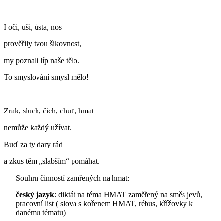
I oči, uši, ústa, nos
prověřily tvou šikovnost,
my poznali líp naše tělo.
To smyslování smysl mělo!
Zrak, sluch, čich, chuť, hmat
nemůže každý užívat.
Buď za ty dary rád
a zkus těm „slabším“ pomáhat.
Souhrn činností zamřených na hmat:
český jazyk
: diktát na téma HMAT zaměřený na směs jevů,
pracovní list ( slova s kořenem HMAT, rébus, křížovky k
danému tématu)