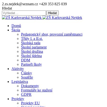
2.zs.nejdek@seznam.cz
+420 353 825 039
Hledat
Hledat
Domů
Škola
Pedagogický sbor, provozní zaměstnanci
Třídy I. a II.st.
Školská rada
Školní parlament
Školní družina
Školní jídelna
DDM
Partneři školy
Aktivity
Články
Soutěže
Legislativa
Dokumenty
Formuláře ke stažení
GDPR
Projekty
Projekty EU