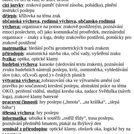
cizí jazyky
: zraková paměť (slovní zásoba, pohádka), plnění
instrukcí poslepu
dějepis
: křížovka na téma zrak
občanská výchova, rodinná výchova, občansko-rodinná
výchova:
organizace na pomoc zrakově postiženým, poznávání
emocí poslechem, oči jako komunikační prostředek, mezinárodní
organizace – znaky a loga, druhy zrakového postižení, pomůcky pro
zrakově postižené
matematika
: hledání počtu geometrických tvarů zrakem
přírodopis
: anatomická stavba oka, oční vady, vyšetření zraku
fyzika:
optika, optické klamy
hudební výchova
: karaoke (sledování textu zrakem), poznávání
zvuku hudebních nástrojů poslepu, kvíz, osmisměrka, vyhledávání
slov (oko, oči,voči apod.) v českých písních
výtvarná výchova:
zobrazování oka ve výtvarném umění (od
pravěku po současnost) kreslení poslepu, abstraktní práce na téma
OKO, periferní vidění, studijní kresba oka, nadace Světluška (návrh
loga), zrakové klamy barevné
pracovní činnosti
: hry poslepu („hmota“, „na králíka“, „slepá
bába“)
tělesná výchova
: hry poslepu
informatika
: tabulka k soutěži „ostříž třídy“, trasa poslepu,
poznávání předmětů hmatem, plakát na Brýlový den
seminář z přírodopisu
: optické klamy, obrázek oka, logické hry na