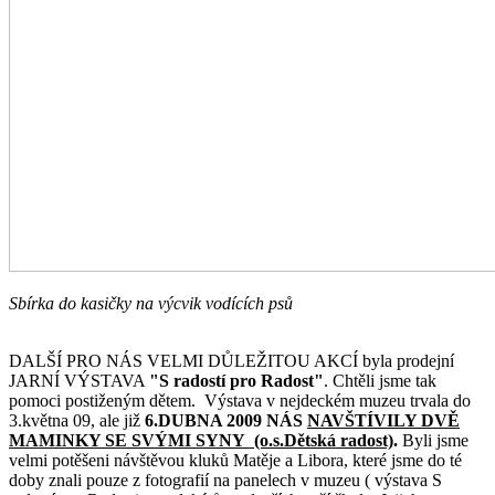
Sbírka do kasičky na výcvik vodících psů
DALŠÍ PRO NÁS VELMI DŮLEŽITOU AKCÍ byla prodejní
JARNÍ VÝSTAVA
"S radostí pro Radost"
. Chtěli jsme tak
pomoci postiženým dětem. Výstava v nejdeckém muzeu trvala do
3.května 09, ale již
6.DUBNA 2009 NÁS
NAVŠTÍVILY DVĚ
MAMINKY SE SVÝMI SYNY (o.s.Dětská radost)
.
Byli jsme
velmi potěšeni návštěvou kluků Matěje a Libora, které jsme do té
doby znali pouze z fotografií na panelech v muzeu ( výstava S