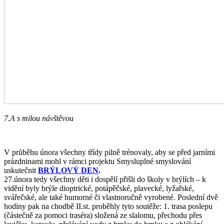
7.A s milou návštěvou
V průběhu února všechny třídy pilně trénovaly, aby se před jarními
prázdninami mohl v rámci projektu Smysluplné smyslování
uskutečnit
BRÝLOVÝ DEN
.
27.února tedy všechny děti i dospělí přišli do školy v brýlích – k
vidění byly brýle dioptrické, potápěčské, plavecké, lyžařské,
svářečské, ale také humorné či vlastnoručně vyrobené. Poslední dvě
hodiny pak na chodbě II.st. proběhly tyto soutěže: 1. trasa poslepu
(částečně za pomoci traséra) složená ze slalomu, přechodu přes