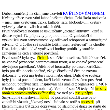
Duben zaměřený na čich jsme uzavřeli
KVĚTINOVÝM DNEM.
Květiny přece svou vůní lahodí našemu čichu. Celá škola rozkvetla
– měli jsme květovaná trička, kalhoty, šaty, klobouky,..., květiny
vykvetly také na tvářích a rukách dětí.
První vyučovací hodinu se uskutečnily „čichací aktivity“, které si
děti se svými TU připravily pro jinou třídu. Organizátoři si
vyzkoušeli svou samostatnost, vyjadřovací schopnosti a samozřejmě
odvahu. O průběhu své soutěže totiž museli „referovat“ na chodbě
II.st., kde poslední dvě vyučovací hodiny probíhaly soutěže
zaměřené na čich a tělesné postižení.
První soutěž byla ryze
čichací
: soutěžící museli roztřídit 20 kartiček
na voňavé (označené parfémovanou fixou) a nevoňavé (označené
obyčejnou pastelkou). Udělat dvě hromádky po deseti kartičkách
bylo pro děti docela obtížné, vždyť člověk má čich ne zrovna
dokonalý, předčí nás třeba i motýl nebo úhoř. Další dvě soutěže
byly jakousi poctou lidem, kteří kvůli svému tělesnému postižení
nemohou používat ruce. Inspirovali nás umělci z organizace UMÚN
(Umělci malující ústy a nohama). Ve druhé soutěži tedy děti
kreslily
obrázek vylosovaného zvířete ústy
, ve třetí pak
psaly nápis
Smysluplné smyslování
nohou
. K poslední soutěži zase bylo
zapotřebí vlastnit „šikovný nos“. Jednalo se totiž o
nosostrk
, při
kterém musela být zátka dopravena po slalomové dráze ze startu do