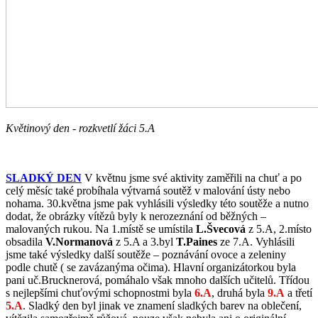
Květinový den - rozkvetlí žáci 5.A
SLADKÝ DEN
V květnu jsme své aktivity zaměřili na chuť a po
celý měsíc také probíhala výtvarná soutěž v malování ústy nebo
nohama. 30.května jsme pak vyhlásili výsledky této soutěže a nutno
dodat, že obrázky vítězů byly k nerozeznání od běžných –
malovaných rukou. Na 1.místě se umístila
L.Švecová
z 5.A, 2.místo
obsadila
V.Normanová
z 5.A a 3.byl
T.Paines
ze 7.A. Vyhlásili
jsme také výsledky další soutěže – poznávání ovoce a zeleniny
podle chutě ( se zavázanýma očima). Hlavní organizátorkou byla
pani uč.Brucknerová, pomáhalo však mnoho dalších učitelů. Třídou
s nejlepšími chuťovými schopnostmi byla
6.A
, druhá byla
9.A
a třetí
5.A
. Sladký den byl jinak ve znamení sladkých barev na oblečení,