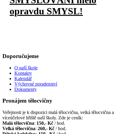
SMYSLOVÁNÍ mělo
opravdu SMYSL!
Doporučujeme
O naší škole
Kontakty
Kalendář
Výchovné poradenství
Dokumenty
Pronájem tělocvičny
Veřejnosti je k dispozici malá tělocvična, velká tělocvična a
víceúčelové hřiště naší školy. Zde je ceník:
Malá tělocvična
:
150,- Kč
/ hod.
Velká tělocvična
:
260,- Kč
/ hod.
Dětské kolektivy
:
150,- Kč
/ hod.