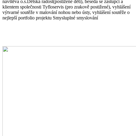
návštěva o.s.Dětská radost(postižené děti), beseda se zástupci a
klientem společnosti Tyfloservis (pro zrakově postižené), vyhlášení
výtvarné soutěže v malování nohou nebo ústy, vyhlášení soutěže o
nejlepší portfolio projektu Smysluplné smyslování