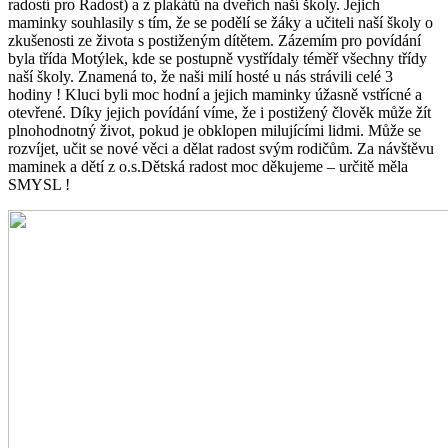
radostí pro Radost) a z plakátů na dveřích naší školy. Jejich
maminky souhlasily s tím, že se podělí se žáky a učiteli naší školy o
zkušenosti ze života s postiženým dítětem. Zázemím pro povídání
byla třída Motýlek, kde se postupně vystřídaly téměř všechny třídy
naší školy. Znamená to, že naši milí hosté u nás strávili celé 3
hodiny ! Kluci byli moc hodní a jejich maminky úžasně vstřícné a
otevřené. Díky jejich povídání víme, že i postižený člověk může žít
plnohodnotný život, pokud je obklopen milujícími lidmi. Může se
rozvíjet, učit se nové věci a dělat radost svým rodičům. Za návštěvu
maminek a dětí z o.s.Dětská radost moc děkujeme – určitě měla
SMYSL !