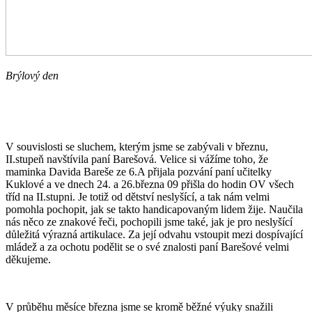
Brýlový den
V souvislosti se sluchem, kterým jsme se zabývali v březnu,
II.stupeň navštívila paní Barešová. Velice si vážíme toho, že
maminka Davida Bareše ze 6.A přijala pozvání paní učitelky
Kuklové a ve dnech 24. a 26.března 09 přišla do hodin OV všech
tříd na II.stupni. Je totiž od dětství neslyšící, a tak nám velmi
pomohla pochopit, jak se takto handicapovaným lidem žije. Naučila
nás něco ze znakové řeči, pochopili jsme také, jak je pro neslyšící
důležitá výrazná artikulace. Za její odvahu vstoupit mezi dospívající
mládež a za ochotu podělit se o své znalosti paní Barešové velmi
děkujeme.
V průběhu měsíce března jsme se kromě běžné výuky snažili