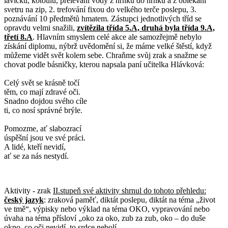
lavičku, kotoulu, přelévání vody z hrnku do hrnku a z oblékání
svetru na zip, 2. trefování fixou do velkého terče poslepu, 3.
poznávání 10 předmětů hmatem. Zástupci jednotlivých tříd se
opravdu velmi snažili,
zvítězila třída 5.A, druhá byla třída 9.A,
třetí 8.A
. Hlavním smyslem celé akce ale samozřejmě nebylo
získání diplomu, nýbrž uvědomění si, že máme velké štěstí, když
můžeme vidět svět kolem sebe. Chraňme svůj zrak a snažme se
chovat podle básničky, kterou napsala paní učitelka Hlávková:
Celý svět se krásně točí
těm, co mají zdravé oči.
Snadno dojdou svého cíle
ti, co nosí správné brýle.
Pomozme, ať slabozrací
úspěšní jsou ve své práci.
A lidé, kteří nevidí,
ať se za nás nestydí.
Aktivity - zrak
II.stupeň své aktivity shrnul do tohoto přehledu:
český jazyk
: zraková paměť, diktát poslepu, diktát na téma „život
ve tmě“, výpisky nebo výklad na téma OKO, vypravování nebo
úvaha na téma přísloví „oko za oko, zub za zub, oko – do duše
okno, co oči nevidí, to srdce nebolí