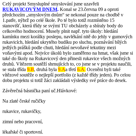
Celý projekt Smysluplné smyslování jsme uzavřeli
RUKAVICOVÝM DNEM
.
Konal se 23.června 09 a oproti
předchozím „smyslovým dnům“ se nekonal pouze na chodbě v
1.patře, nýbrž po celé škole. Po té bylo totiž rozmístěno 15
stanovišť, která třídy se svými TU obcházely a sbíraly body do
celkového hodnocení. Musely plnit např. tyto úkoly: hledání
kamínku mezi korálky poslepu, navlékání nitě do jehly v gumových
rukavicích, hledání ukrytého budíku po sluchu, poznávání bílých
jedlých prášků podle chuti, hledání nevoňavé tekutiny mezi
voňavými apod. Nejvíce úkolů bylo zaměřeno na hmat, však jsme si
také do školy na Rukavicový den přinesli rukavice všech možných
druhů. Vítězem soutěží shrnujících to, co jsme se v projektu naučili,
se stala třída
9.B
, druhá byla
9.A
a třetí
6.A.
Oceněni byli také
vítězové soutěže o nejlepší portfolio (z každé třídy jeden). Po celou
dobu projektu si totiž žáci zakládali výsledky své práce do desek.
Závěrečná básnička paní uč.Hlávkové:
Na zlaté české ručičky
rukavice, rukavičky,
zimní nebo pracovní,
lékařské či sportovní.