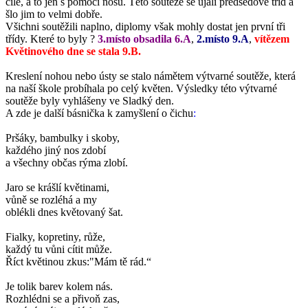
cíle, a to jen s pomocí nosu. Této soutěže se ujali předsedové tříd a
šlo jim to velmi dobře.
Všichni soutěžili naplno, diplomy však mohly dostat jen první tři
třídy. Které to byly ?
3.místo obsadila 6.A
,
2.místo 9.A
,
vítězem
Květinového dne se stala 9.B.
Kreslení nohou nebo ústy se stalo námětem výtvarné soutěže, která
na naší škole probíhala po celý květen. Výsledky této výtvarné
soutěže byly vyhlášeny ve Sladký den.
A zde je další básnička k zamyšlení o čichu
:
Pršáky, bambulky i skoby,
každého jiný nos zdobí
a všechny občas rýma zlobí.
Jaro se krášlí květinami,
vůně se rozléhá a my
oblékli dnes květovaný šat.
Fialky, kopretiny, růže,
každý tu vůni cítit může.
Říct květinou zkus:"Mám tě rád.“
Je tolik barev kolem nás.
Rozhlédni se a přivoň zas,