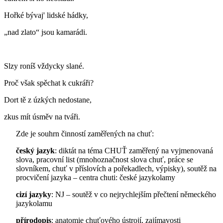
Hořké bývaj' lidské hádky,
„nad zlato“ jsou kamarádi.
Slzy roníš vždycky slané.
Proč však spěchat k cukráři?
Dort tě z úzkých nedostane,
zkus mít úsměv na tváři.
Zde je souhrn činností zaměřených na chuť:
český jazyk
: diktát na téma CHUŤ zaměřený na vyjmenovaná
slova, pracovní list (mnohoznačnost slova chuť, práce se
slovníkem, chuť v příslovích a pořekadlech, výpisky), soutěž na
procvičení jazyka – centra chuti: české jazykolamy
cizí jazyky
: NJ – soutěž v co nejrychlejším přečtení německého
jazykolamu
přírodopis
: anatomie chuťového ústrojí, zajímavosti