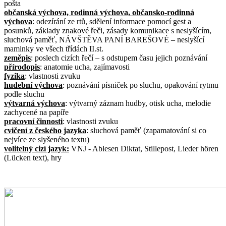
pošta
občanská výchova, rodinná výchova, občansko-rodinná
výchova
: odezírání ze rtů, sdělení informace pomocí gest a
posunků, základy znakové řeči, zásady komunikace s neslyšícím,
sluchová paměť, NÁVŠTĚVA PANÍ BAREŠOVÉ – neslyšící
maminky ve všech třídách II.st.
zeměpis
: poslech cizích řečí – s odstupem času jejich poznávání
přírodopis
: anatomie ucha, zajímavosti
fyzika
: vlastnosti zvuku
hudební výchova
: poznávání písniček po sluchu, opakování rytmu
podle sluchu
výtvarná výchova
: výtvarný záznam hudby, otisk ucha, melodie
zachycené na papíře
pracovní činnosti
: vlastnosti zvuku
cvičení z českého jazyka
: sluchová paměť (zapamatování si co
nejvíce ze slyšeného textu)
volitelný cizí jazyk:
VNJ - Ablesen Diktat, Stillepost, Lieder hören
(Lücken text), hry