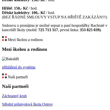
Hřiště
:
150,- Kč
/ hod.
Dětské kolektivy
:
100,- Kč
/ hod.
(BEZ ŘÁDNÉ SMLOUVY VSTUP NA HŘIŠTĚ ZAKÁZÁN!!!)
Smlouvu o pronájmu je možné sepsat u paní hospodářky Bachraté v
kanceláři školy (mobil:
725 713 317
, pevná linka:
353 825 039)
.
Mezi školou a rodinou
Mezi školou a rodinou
přihlášení do systému
Naši partneři
Naši partneři
Záchranný kruh
Střední průmyslová škola Ostrov