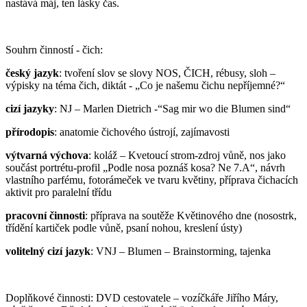
nastává máj, ten lásky čas.
Souhrn činností - čich:
český jazyk
: tvoření slov se slovy NOS, ČICH, rébusy, sloh –
výpisky na téma čich, diktát - „Co je našemu čichu nepříjemné?“
cizí jazyky
: NJ – Marlen Dietrich -“Sag mir wo die Blumen sind“
přírodopis
: anatomie čichového ústrojí, zajímavosti
výtvarná výchova
: koláž – Kvetoucí strom-zdroj vůně, nos jako
součást portrétu-profil „Podle nosa poznáš kosa? Ne 7.A“, návrh
vlastního parfému, fotorámeček ve tvaru květiny, příprava čichacích
aktivit pro paralelní třídu
pracovní činnosti
: příprava na soutěže Květinového dne (nosostrk,
třídění kartiček podle vůně, psaní nohou, kreslení ústy)
volitelný cizí jazyk
: VNJ – Blumen – Brainstorming, tajenka
Doplňkové činnosti: DVD cestovatele – vozíčkáře Jiřího Máry,