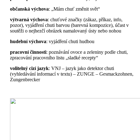
občanská výchova
: „Mám chuť změnit svět“
výtvarná výchova
: chuťové značky (zákaz, příkaz, info,
pozor), vyjádření chuti barvou (barevná kompozice), účast v
soutěži o nejhezčí obrázek namalovaný ústy nebo nohou
hudební výchova
: vyjádření chuti hudbou
pracovní činnosti
: poznávání ovoce a zeleniny podle chuti,
zpracování pracovního listu „sladké recepty“
volitelný cizí jazyk
: VNJ – jazyk jako detektor chuti
(vyhledávání informací v textu) – ZUNGE – Gesmackzohnen,
Zungenbrecker