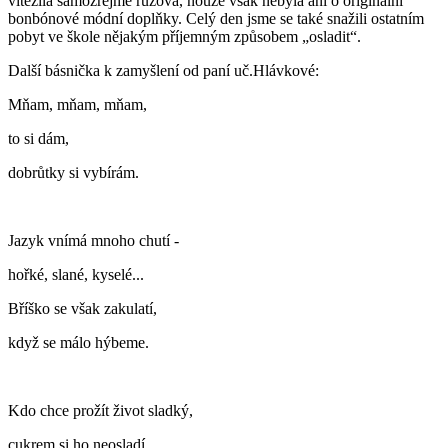
vítězila samozřejmě růžová, nouze však nebyla ani o originální
bonbónové módní doplňky. Celý den jsme se také snažili ostatním
pobyt ve škole nějakým příjemným způsobem „osladit“.
Další básnička k zamyšlení od paní uč.Hlávkové:
Mňam, mňam, mňam,
to si dám,
dobrůtky si vybírám.
Jazyk vnímá mnoho chutí -
hořké, slané, kyselé...
Bříško se však zakulatí,
když se málo hýbeme.
Kdo chce prožít život sladký,
cukrem si ho neosladí.