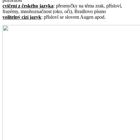
pozornost
cvičení z českého jazyka
: přesmyčky na téma zrak, přísloví,
frazémy, mnohoznačnost (oko, oči), Braillovo písmo
volitelný cizí jazyk
: přísloví se slovem Augen apod.