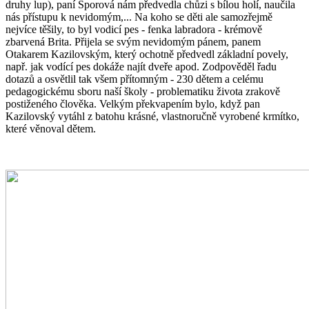
druhy lup), paní Šporová nám předvedla chůzi s bílou holí, naučila
nás přístupu k nevidomým,... Na koho se děti ale samozřejmě
nejvíce těšily, to byl vodicí pes - fenka labradora - krémově
zbarvená Brita. Přijela se svým nevidomým pánem, panem
Otakarem Kazilovským, který ochotně předvedl základní povely,
např. jak vodící pes dokáže najít dveře apod. Zodpověděl řadu
dotazů a osvětlil tak všem přítomným - 230 dětem a celému
pedagogickému sboru naší školy - problematiku života zrakově
postiženého člověka. Velkým překvapením bylo, když pan
Kazilovský vytáhl z batohu krásné, vlastnoručně vyrobené krmítko,
které věnoval dětem.