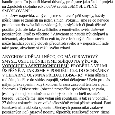
handicapem. To jsou tři hlavní důvody, proč jsme jako školní projekt
na 2.pololetí školního roku 08/09 zvolili „SMYSLUPLNÉ
SMYSLOVÁNÍ.“
Jak název napovídá, zabývali jsme se hlavně pěti smysly, každý
měsíc jsme se zaměřili na jeden z nich. Pokusili jsme se co nejvíce
proniknout do světa lidí nevidomých, neslyšících či jinak tělesně
postižených, ale také do zvláštního a emotivního světa duševně
postižených. Proč to všechno ? Abychom se naučili být chápaví a
tolerantní, abychom uměli ocenit to, že v leckterých činnostech
může handicapovaný člověk předčit zdravého a v neposlední řadě
také proto, abychom si vážili svého zdraví.
ABYCHOM UDĚLALI NĚCO, CO MÁ OPRAVDOVÝ
SMYSL, USKUTEČNILI JSME SBÍRKU NA
VÝCVIK
VODICÍCH A ASISTENČNÍCH PSŮ
. PROBĚHLA VELMI
ÚSPĚŠNĚ, A TAK JSME V PONDĚLÍ 16.3. DO SCHRÁNKY
V LÉKÁRNĚ OLYMPIA PŘEDALI
3.456,- Kč
. Všem dětem a
rodičům, kteří se do sbírky zapojili, velmi děkujeme ! Bylo pro nás
milým překvapením, když koncem března zazvonil telefon a paní
Šporová z Tyfloservisu (obecně prospěšná společnost), se ptala,
jestli bychom jako odměnu za dobrý skutek nechtěli uskutečnit
besedu. Samozřejmě jsme velmi rádi souhlasili, a tak se v pondělí
27.dubna uskutečnilo ve velké tělocvičně velmi pěkné setkání. Paní
Banková nám ukázala spoustu užitečných pomocníků zrakově
postižených lidí (hlasové hodiny, těploměr, rozlišovač barvy, různé