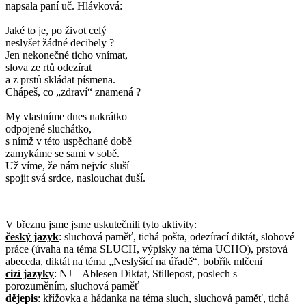
napsala paní uč. Hlávková:
Jaké to je, po život celý
neslyšet žádné decibely ?
Jen nekonečné ticho vnímat,
slova ze rtů odezírat
a z prstů skládat písmena.
Chápeš, co „zdraví“ znamená ?
My vlastníme dnes nakrátko
odpojené sluchátko,
s nímž v této uspěchané době
zamykáme se sami v sobě.
Už víme, že nám nejvíc sluší
spojit svá srdce, naslouchat duší.
V březnu jsme jsme uskutečnili tyto aktivity:
český jazyk
: sluchová paměť, tichá pošta, odezírací diktát, slohové
práce (úvaha na téma SLUCH, výpisky na téma UCHO), prstová
abeceda, diktát na téma „Neslyšící na úřadě“, bobřík mlčení
cizí jazyky
: NJ – Ablesen Diktat, Stillepost, poslech s
porozuměním, sluchová paměť
dějepis
: křížovka a hádanka na téma sluch, sluchová paměť, tichá