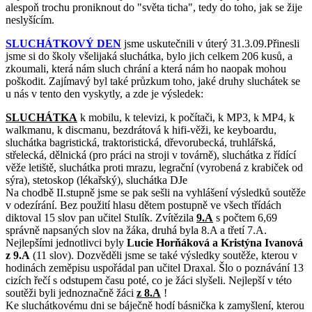
alespoň trochu proniknout do "světa ticha", tedy do toho, jak se žije
neslyšícím.
SLUCHÁTKOVÝ DEN
jsme uskutečnili v úterý 31.3.09.Přinesli
jsme si do školy všelijaká sluchátka, bylo jich celkem 206 kusů, a
zkoumali, která nám sluch chrání a která nám ho naopak mohou
poškodit. Zajímavý byl také průzkum toho, jaké druhy sluchátek se
u nás v tento den vyskytly, a zde je výsledek:
SLUCHÁTKA
k mobilu, k televizi, k počítači, k MP3, k MP4, k
walkmanu, k discmanu, bezdrátová k hifi-věži, ke keyboardu,
sluchátka bagristická, traktoristická, dřevorubecká, truhlářská,
střelecká, dělnická (pro práci na stroji v továrně), sluchátka z řídící
věže letiště, sluchátka proti mrazu, legrační (vyrobená z krabiček od
sýra), stetoskop (lékařský), sluchátka DJe
Na chodbě II.stupně jsme se pak sešli na vyhlášení výsledků soutěže
v odezírání. Bez použití hlasu dětem postupně ve všech třídách
diktoval 15 slov pan učitel Stulík. Zvítězila
9.A
s počtem 6,69
správně napsaných slov na žáka, druhá byla 8.A a třetí 7.A.
Nejlepšími jednotlivci byly
Lucie Horňáková a Kristýna Ivanová
z 9.A
(11 slov). Dozvěděli jsme se také výsledky soutěže, kterou v
hodinách zeměpisu uspořádal pan učitel Draxal. Šlo o poznávání 13
cizích řečí s odstupem času poté, co je žáci slyšeli. Nejlepší v této
soutěži byli jednoznačně žáci
z 8.A
!
Ke sluchátkovému dni se báječně hodí básnička k zamyšlení, kterou