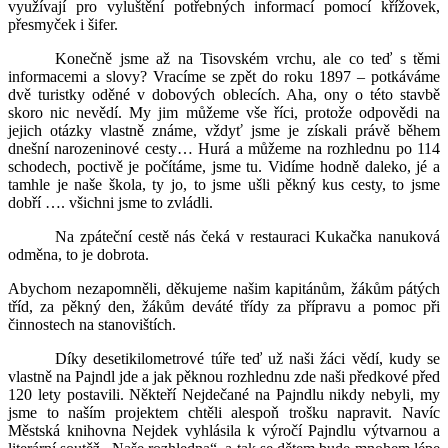
využívají pro vyluštění potřebných informací pomocí křížovek,
přesmyček i šifer.
Konečně jsme až na Tisovském vrchu, ale co teď s těmi
informacemi a slovy? Vracíme se zpět do roku 1897 – potkáváme
dvě turistky oděné v dobových oblecích. Aha, ony o této stavbě
skoro nic nevědí. My jim můžeme vše říci, protože odpovědi na
jejich otázky vlastně známe, vždyť jsme je získali právě během
dnešní narozeninové cesty… Hurá a můžeme na rozhlednu po 114
schodech, poctivě je počítáme, jsme tu. Vidíme hodně daleko, jé a
tamhle je naše škola, ty jo, to jsme ušli pěkný kus cesty, to jsme
dobří …. všichni jsme to zvládli.
Na zpáteční cestě nás čeká v restauraci Kukačka nanuková
odměna, to je dobrota.
Abychom nezapomněli, děkujeme našim kapitánům, žákům pátých
tříd, za pěkný den, žákům deváté třídy za přípravu a pomoc při
činnostech na stanovištích.
Díky desetikilometrové túře teď už naši žáci vědí, kudy se
vlastně na Pajndl jde a jak pěknou rozhlednu zde naši předkové před
120 lety postavili. Někteří Nejdečané na Pajndlu nikdy nebyli, my
jsme to naším projektem chtěli alespoň trošku napravit. Navíc
Městská knihovna Nejdek vyhlásila k výročí Pajndlu výtvarnou a