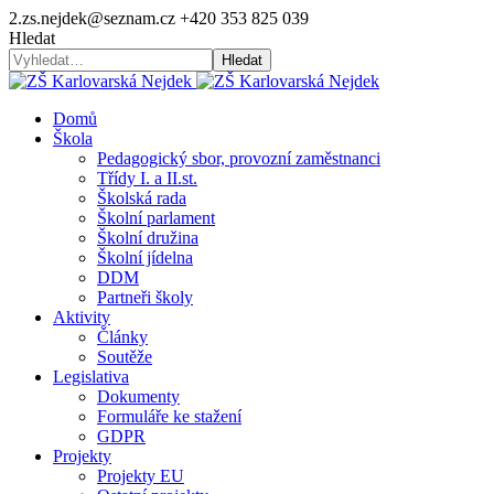
2.zs.nejdek@seznam.cz
+420 353 825 039
Hledat
Hledat
Domů
Škola
Pedagogický sbor, provozní zaměstnanci
Třídy I. a II.st.
Školská rada
Školní parlament
Školní družina
Školní jídelna
DDM
Partneři školy
Aktivity
Články
Soutěže
Legislativa
Dokumenty
Formuláře ke stažení
GDPR
Projekty
Projekty EU