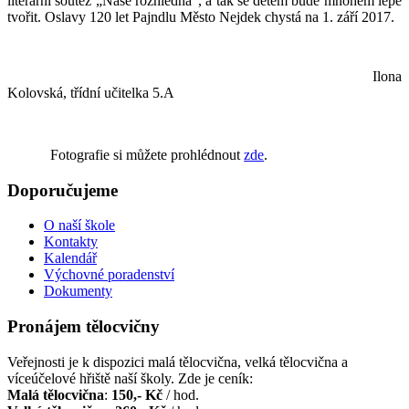
literární soutěž „Naše rozhledna“, a tak se dětem bude mnohem lépe
tvořit. Oslavy 120 let Pajndlu Město Nejdek chystá na 1. září 2017.
Ilona
Kolovská, třídní učitelka 5.A
Fotografie si můžete prohlédnout
zde
.
Doporučujeme
O naší škole
Kontakty
Kalendář
Výchovné poradenství
Dokumenty
Pronájem tělocvičny
Veřejnosti je k dispozici malá tělocvična, velká tělocvična a
víceúčelové hřiště naší školy. Zde je ceník:
Malá tělocvična
:
150,- Kč
/ hod.