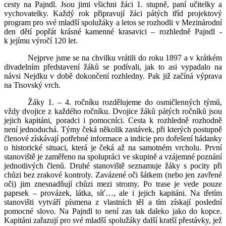
cesty na Pajndl. Jsou jimi všichni žáci 1. stupně, paní učitelky a
vychovatelky. Každý rok připravují žáci pátých tříd projektový
program pro své mladší spolužáky a letos se rozhodli v Mezinárodní
den dětí popřát krásné kamenné krasavici – rozhledně Pajndl -
k jejímu výročí 120 let.
Nejprve jsme se na chvilku vrátili do roku 1897 a v krátkém
divadelním představení žáků se podívali, jak to asi vypadalo na
návsi Nejdku v době dokončení rozhledny. Pak již začíná výprava
na Tisovský vrch.
Žáky 1. – 4. ročníku rozdělujeme do osmičlenných týmů,
vždy dvojice z každého ročníku. Dvojice žáků pátých ročníků jsou
jejich kapitáni, poradci i pomocníci. Cesta k rozhledně rozhodně
není jednoduchá. Týmy čeká několik zastávek, při kterých postupně
členové získávají potřebné informace a indicie pro dořešení hádanky
o historické situaci, která je čeká až na samotném vrcholu. První
stanoviště je zaměřeno na spolupráci ve skupině a vzájemné poznání
jednotlivých členů. Druhé stanoviště seznamuje žáky s pocity při
chůzi bez zrakové kontroly. Zavázené oči šátkem (nebo jen zavřené
oči) jim znesnadňují chůzi mezi stromy. Po trase je vede pouze
paprsek – provázek, látka, síť…, ale i jejich kapitáni. Na třetím
stanovišti vytváří písmena z vlastních těl a tím získají poslední
pomocné slovo. Na Pajndl to není zas tak daleko jako do kopce.
Kapitáni zařazují pro své mladší spolužáky další kratší přestávky, jež