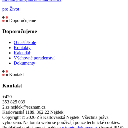
pro Život
Doporučujeme
Doporučujeme
O naší škole
Kontakty
Kalendář
Výchovné poradenství
Dokumenty
Kontakt
Kontakt
+420
353 825 039
2.zs.nejdek@seznam.cz
Karlovarská 1189, 362 22 Nejdek
Copyright © 2026 ZŠ Karlovarská Nejdek. Všechna práva
vyhrazena. Na tomto webu se používájí pouze technické cookies.
Prohlášení o přístupnosti najdete
v tomto dokumentu
. (formát PDF).