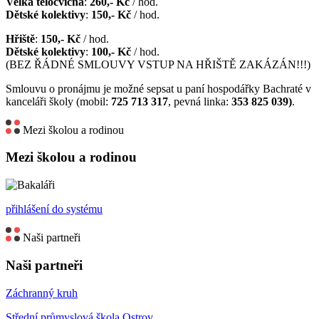
Velká tělocvična
:
260,- Kč
/ hod.
Dětské kolektivy
:
150,- Kč
/ hod.
Hřiště
:
150,- Kč
/ hod.
Dětské kolektivy
:
100,- Kč
/ hod.
(BEZ ŘÁDNÉ SMLOUVY VSTUP NA HŘIŠTĚ ZAKÁZÁN!!!)
Smlouvu o pronájmu je možné sepsat u paní hospodářky Bachraté v
kanceláři školy (mobil:
725 713 317
, pevná linka:
353 825 039)
.
Mezi školou a rodinou
Mezi školou a rodinou
přihlášení do systému
Naši partneři
Naši partneři
Záchranný kruh
Střední průmyslová škola Ostrov