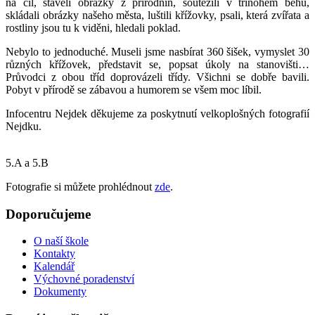
na cíl, stavěli obrázky z přírodnin, soutěžili v třínohém běhu,
skládali obrázky našeho města, luštili křížovky, psali, která zvířata a
rostliny jsou tu k viděni, hledali poklad.
Nebylo to jednoduché. Museli jsme nasbírat 360 šišek, vymyslet 30
různých křížovek, představit se, popsat úkoly na stanovišti…
Průvodci z obou tříd doprovázeli třídy. Všichni se dobře bavili.
Pobyt v přírodě se zábavou a humorem se všem moc líbil.
Infocentru Nejdek děkujeme za poskytnutí velkoplošných fotografií
Nejdku.
5.A a 5.B
Fotografie si můžete prohlédnout
zde
.
Doporučujeme
O naší škole
Kontakty
Kalendář
Výchovné poradenství
Dokumenty