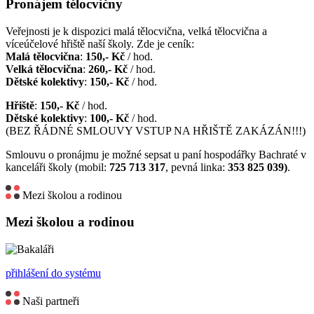
Pronájem tělocvičny
Veřejnosti je k dispozici malá tělocvična, velká tělocvična a
víceúčelové hřiště naší školy. Zde je ceník:
Malá tělocvična
:
150,- Kč
/ hod.
Velká tělocvična
:
260,- Kč
/ hod.
Dětské kolektivy
:
150,- Kč
/ hod.
Hřiště
:
150,- Kč
/ hod.
Dětské kolektivy
:
100,- Kč
/ hod.
(BEZ ŘÁDNÉ SMLOUVY VSTUP NA HŘIŠTĚ ZAKÁZÁN!!!)
Smlouvu o pronájmu je možné sepsat u paní hospodářky Bachraté v
kanceláři školy (mobil:
725 713 317
, pevná linka:
353 825 039)
.
Mezi školou a rodinou
Mezi školou a rodinou
přihlášení do systému
Naši partneři