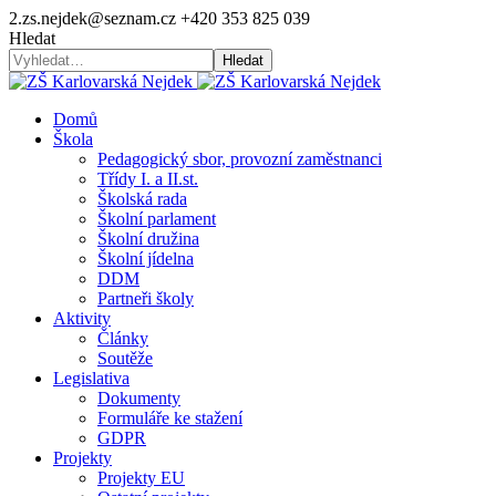
2.zs.nejdek@seznam.cz
+420 353 825 039
Hledat
Hledat
Domů
Škola
Pedagogický sbor, provozní zaměstnanci
Třídy I. a II.st.
Školská rada
Školní parlament
Školní družina
Školní jídelna
DDM
Partneři školy
Aktivity
Články
Soutěže
Legislativa
Dokumenty
Formuláře ke stažení
GDPR
Projekty
Projekty EU