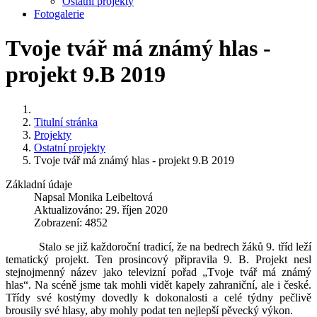
Ostatní projekty
Fotogalerie
Tvoje tvář má známý hlas -
projekt 9.B 2019
Titulní stránka
Projekty
Ostatní projekty
Tvoje tvář má známý hlas - projekt 9.B 2019
Základní údaje
Napsal
Monika Leibeltová
Aktualizováno: 29. říjen 2020
Zobrazení: 4852
Stalo se již každoroční tradicí, že na bedrech žáků 9. tříd leží
tematický projekt. Ten prosincový připravila 9. B. Projekt nesl
stejnojmenný název jako televizní pořad „Tvoje tvář má známý
hlas“. Na scéně jsme tak mohli vidět kapely zahraniční, ale i české.
Třídy své kostýmy dovedly k dokonalosti a celé týdny pečlivě
brousily své hlasy, aby mohly podat ten nejlepší pěvecký výkon.