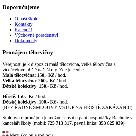
Doporučujeme
O naší škole
Kontakty
Kalendář
Výchovné poradenství
Dokumenty
Pronájem tělocvičny
Veřejnosti je k dispozici malá tělocvična, velká tělocvična a
víceúčelové hřiště naší školy. Zde je ceník:
Malá tělocvična
:
150,- Kč
/ hod.
Velká tělocvična
:
260,- Kč
/ hod.
Dětské kolektivy
:
150,- Kč
/ hod.
Hřiště
:
150,- Kč
/ hod.
Dětské kolektivy
:
100,- Kč
/ hod.
(BEZ ŘÁDNÉ SMLOUVY VSTUP NA HŘIŠTĚ ZAKÁZÁN!!!)
Smlouvu o pronájmu je možné sepsat u paní hospodářky Bachraté v
kanceláři školy (mobil:
725 713 317
, pevná linka:
353 825 039)
.
Mezi školou a rodinou