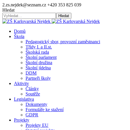
2.zs.nejdek@seznam.cz
+420 353 825 039
Hledat
Hledat
Domů
Škola
Pedagogický sbor, provozní zaměstnanci
Třídy I. a II.st.
Školská rada
Školní parlament
Školní družina
Školní jídelna
DDM
Partneři školy
Aktivity
Články
Soutěže
Legislativa
Dokumenty
Formuláře ke stažení
GDPR
Projekty
Projekty EU