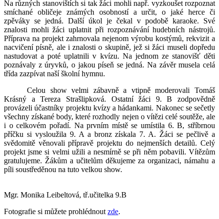
Na různých stanovištích si tak žáci mohli např. vyzkoušet rozpoznat
smíchané obličeje známých osobností a určit, o jaké herce či
zpěváky se jedná. Další úkol je čekal v podobě karaoke. Své
znalosti mohli žáci uplatnit při rozpoznávání hudebních nástrojů.
Příprava na projekt zahrnovala nejenom výrobu kostýmů, rekvizit a
nacvičení písně, ale i znalosti o skupině, jež si žáci museli dopředu
nastudovat a poté uplatnili v kvízu. Na jednom ze stanovišť děti
poznávaly z úryvků, o jakou píseň se jedná. Na závěr musela celá
třída zazpívat naší školní hymnu.
Celou show velmi zábavně a vtipně moderovali Tomáš
Krásný a Tereza Strašlipková. Ostatní žáci 9. B zodpovědně
provázeli účastníky projektu kvízy a hádankami. Nakonec se sečetly
všechny získané body, které rozhodly nejen o vítězi celé soutěže, ale
i o celkovém pořadí. Na prvním místě se umístila 6. B, stříbrnou
příčku si vysloužila 9. A a bronz získala 7. A. Žáci se pečlivě a
svědomitě věnovali přípravě projektu do nejmenších detailů. Celý
projekt jsme si velmi užili a nesmírně se při něm pobavili. Vítězům
gratulujeme. Žákům a učitelům děkujeme za organizaci, námahu a
píli soustředěnou na tuto velkou show.
Mgr. Monika Leibeltová, tř.učitelka 9.B
Fotografie si můžete prohlédnout
zde
.