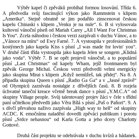
Výběr kapel či zpěváků probíhal formou losování. Třída 6.
A předvedla svůj fascinující výkon jako Rammstein s klipem
„Amerika“. Stejně obratně se jim podařilo zinscenovat českou
kapelu Chinaski s klipem „Venku je na nule“. 6. B si vylosovala
kultovní vánoční píseň od Mariah Carey „All I Want For Christmas
Is You“. Zcela náhodou i českou verzi zazpívali v duchu Vánoc, a to
„Vánoce na míru“ od Ewy Farné. 7. A vystoupila v profesionálních
kostýmech jako kapela Kiss s písní „I was made for lovin' you“.
V druhé části třída vystoupila jako kapela Jelen se songem „Klidná
jako voda“. Výběr 7. B se opět projevil vánočně, a to populární
písní „Last Christmas“ od kapely Wham, jejíž frontmanem byl
zpěvák George Michal. Českou verzi předvedli velmi energicky
jako skupina Mirai s klipem „Když nemůžeš, tak přidej“. Na 8. A
připadla skupina Queen s písní „Radio Ga Ga“ a v „Jasné zprávě“
od Olympiců zaznívala nostalgie z dřívějších časů. 8. B rozjela
úchvatné taneční kreace včetně break dance s písní „Y.M.C.A“ od
skupiny Village people. Svůj talentovaný projev žáci v čele s třídní
paní učitelkou předvedli jako Věra Bílá s písní „Paš o Paňori“. 9. A
s dívčí převahou naživo zazpívala „High way to hell“ od skupiny
ACDC. K emočnímu naladění dovedli zpěváci publikum i porotu
písní „Srdce nehasnou“ od Karla Gotta a jeho dcery Charlotty
Gottové.
Druhá část projektu se odehrávala v duchu kvízů a hádanek.