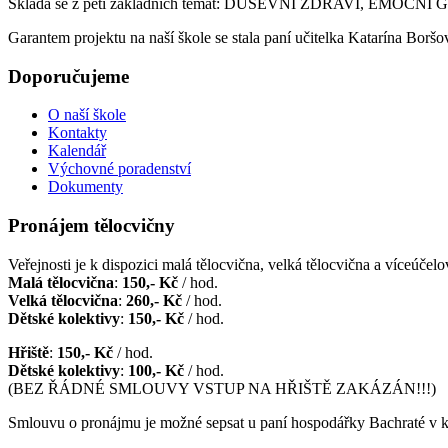
Skládá se z pěti základních témat: DUŠEVNÍ ZDRAVÍ,
Garantem projektu na naší škole se stala paní učitelka Katarína Boršo
Doporučujeme
O naší škole
Kontakty
Kalendář
Výchovné poradenství
Dokumenty
Pronájem tělocvičny
Veřejnosti je k dispozici malá tělocvična, velká tělocvična a víceúčelov
Malá tělocvična
:
150,- Kč
/ hod.
Velká tělocvična
:
260,- Kč
/ hod.
Dětské kolektivy
:
150,- Kč
/ hod.
Hřiště
:
150,- Kč
/ hod.
Dětské kolektivy
:
100,- Kč
/ hod.
(BEZ ŘÁDNÉ SMLOUVY VSTUP NA HŘIŠTĚ ZAKÁZÁN!!!)
Smlouvu o pronájmu je možné sepsat u paní hospodářky Bachraté v k