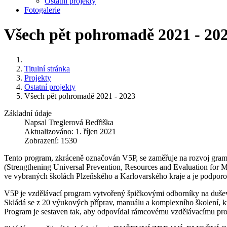
Ostatní projekty
Fotogalerie
Všech pět pohromadě 2021 - 20
Titulní stránka
Projekty
Ostatní projekty
Všech pět pohromadě 2021 - 2023
Základní údaje
Napsal
Treglerová Bedřiška
Aktualizováno: 1. říjen 2021
Zobrazení: 1530
Tento program, zkráceně označován V5P, se zaměřuje na rozvoj gram
(Strengthening Universal Prevention, Resources and Evaluation for 
ve vybraných školách Plzeňského a Karlovarského kraje a je podpor
V5P je vzdělávací program vytvořený špičkovými odborníky na duševn
Skládá se z 20 výukových příprav, manuálu a komplexního školení, kte
Program je sestaven tak, aby odpovídal rámcovému vzdělávacímu pr