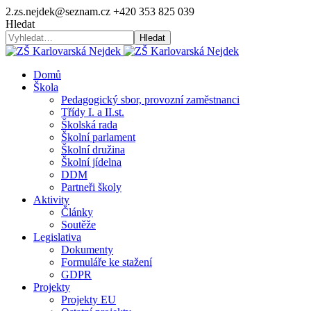
2.zs.nejdek@seznam.cz
+420 353 825 039
Hledat
Hledat
Domů
Škola
Pedagogický sbor, provozní zaměstnanci
Třídy I. a II.st.
Školská rada
Školní parlament
Školní družina
Školní jídelna
DDM
Partneři školy
Aktivity
Články
Soutěže
Legislativa
Dokumenty
Formuláře ke stažení
GDPR
Projekty
Projekty EU