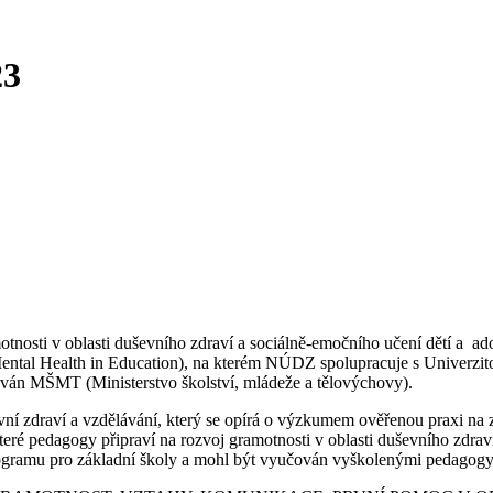
23
otnosti v oblasti duševního zdraví a sociálně-emočního učení dětí a
Mental Health in Education), na kterém NÚDZ spolupracuje s Univerzit
ován MŠMT (Ministerstvo školství, mládeže a tělovýchovy).
í zdraví a vzdělávání, který se opírá o výzkumem ověřenou praxi na z
ré pedagogy připraví na rozvoj gramotnosti v oblasti duševního zdraví
ogramu pro základní školy a mohl být vyučován vyškolenými pedagogy 