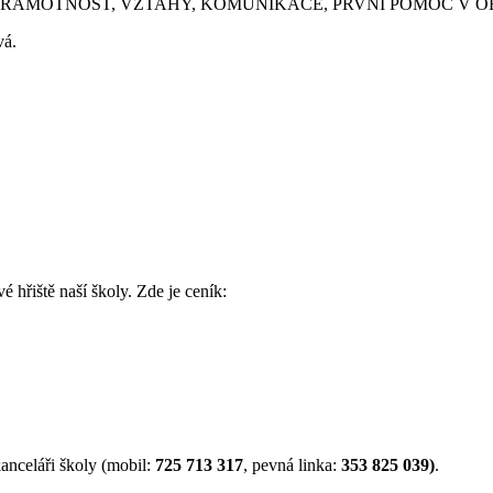
 EMOČNÍ GRAMOTNOST, VZTAHY, KOMUNIKACE, PRVNÍ POMOC 
vá.
é hřiště naší školy. Zde je ceník:
anceláři školy (mobil:
725 713 317
, pevná linka:
353 825 039)
.