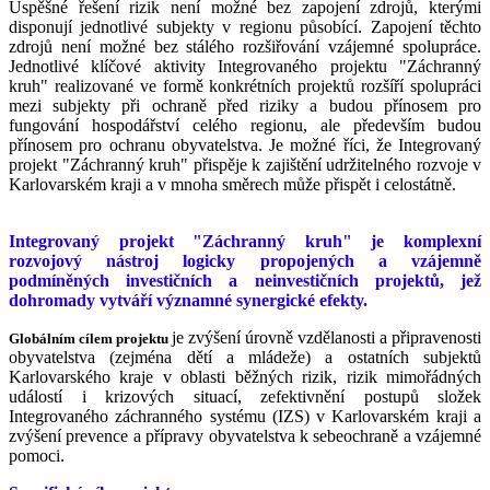
Úspěšné řešení rizik není možné bez zapojení zdrojů, kterými
disponují jednotlivé subjekty v regionu působící. Zapojení těchto
zdrojů není možné bez stálého rozšiřování vzájemné spolupráce.
Jednotlivé klíčové aktivity Integrovaného projektu "Záchranný
kruh" realizované ve formě konkrétních projektů rozšíří spolupráci
mezi subjekty při ochraně před riziky a budou přínosem pro
fungování hospodářství celého regionu, ale především budou
přínosem pro ochranu obyvatelstva. Je možné říci, že Integrovaný
projekt "Záchranný kruh" přispěje k zajištění udržitelného rozvoje v
Karlovarském kraji a v mnoha směrech může přispět i celostátně.
Integrovaný projekt "Záchranný kruh" je komplexní
rozvojový nástroj logicky propojených a vzájemně
podmíněných investičních a neinvestičních projektů, jež
dohromady vytváří významné synergické efekty.
je zvýšení úrovně vzdělanosti a připravenosti
Globálním cílem projektu
obyvatelstva (zejména dětí a mládeže) a ostatních subjektů
Karlovarského kraje v oblasti běžných rizik, rizik mimořádných
událostí i krizových situací, zefektivnění postupů složek
Integrovaného záchranného systému (IZS) v Karlovarském kraji a
zvýšení prevence a přípravy obyvatelstva k sebeochraně a vzájemné
pomoci.