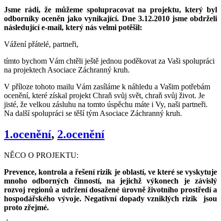
Jsme rádi, že můžeme spolupracovat na projektu, který byl
odborníky oceněn jako vynikající. Dne 3.12.2010 jsme obdrželi
následující e-mail, který nás velmi potěšil:
Vážení přátelé, partneři,
tímto bychom Vám chtěli ještě jednou poděkovat za Vaši spolupráci
na projektech Asociace Záchranný kruh.
V příloze tohoto mailu Vám zasíláme k náhledu a Vašim potřebám
ocenění, které získal projekt Chraň svůj svět, chraň svůj život. Je
jisté, že velkou zásluhu na tomto úspěchu máte i Vy, naši partneři.
Na další spolupráci se těší tým Asociace Záchranný kruh.
1.ocenění
,
2.ocenění
NĚCO O PROJEKTU:
Prevence, kontrola a řešení rizik je oblastí, ve které se vyskytuje
mnoho odborných činností, na jejichž výkonech je závislý
rozvoj regionů a udržení dosažené úrovně životního prostředí a
hospodářského vývoje. Negativní dopady vzniklých rizik jsou
proto zřejmé.