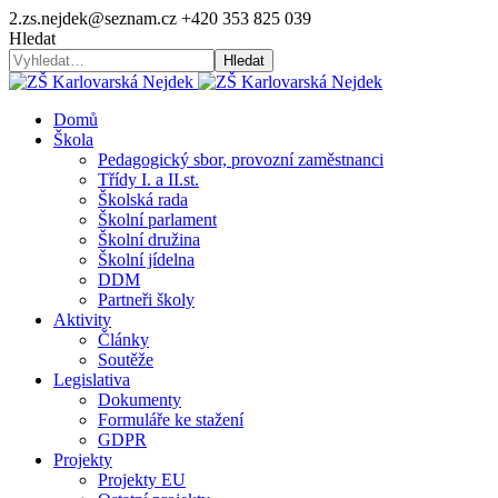
2.zs.nejdek@seznam.cz
+420 353 825 039
Hledat
Hledat
Domů
Škola
Pedagogický sbor, provozní zaměstnanci
Třídy I. a II.st.
Školská rada
Školní parlament
Školní družina
Školní jídelna
DDM
Partneři školy
Aktivity
Články
Soutěže
Legislativa
Dokumenty
Formuláře ke stažení
GDPR
Projekty
Projekty EU