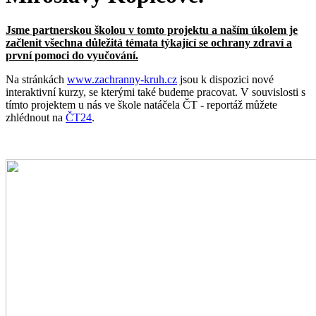
Jsme partnerskou školou v tomto projektu a naším úkolem je
začlenit všechna důležitá témata týkající se ochrany zdraví a
první pomoci do vyučování.
Na stránkách
www.zachranny-kruh.cz
jsou k dispozici nové
interaktivní kurzy, se kterými také budeme pracovat. V souvislosti s
tímto projektem u nás ve škole natáčela ČT - reportáž můžete
zhlédnout na
ČT24
.