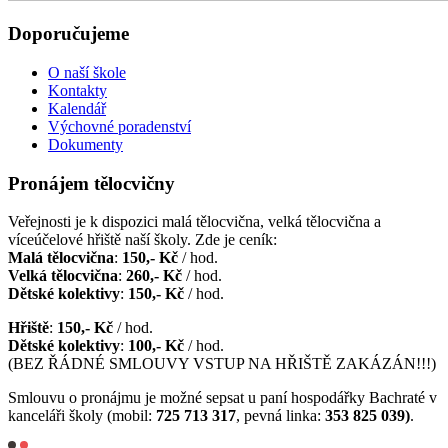
Doporučujeme
O naší škole
Kontakty
Kalendář
Výchovné poradenství
Dokumenty
Pronájem tělocvičny
Veřejnosti je k dispozici malá tělocvična, velká tělocvična a
víceúčelové hřiště naší školy. Zde je ceník:
Malá tělocvična
:
150,- Kč
/ hod.
Velká tělocvična
:
260,- Kč
/ hod.
Dětské kolektivy
:
150,- Kč
/ hod.
Hřiště
:
150,- Kč
/ hod.
Dětské kolektivy
:
100,- Kč
/ hod.
(BEZ ŘÁDNÉ SMLOUVY VSTUP NA HŘIŠTĚ ZAKÁZÁN!!!)
Smlouvu o pronájmu je možné sepsat u paní hospodářky Bachraté v
kanceláři školy (mobil:
725 713 317
, pevná linka:
353 825 039)
.