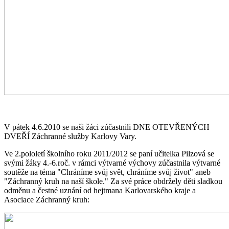
V pátek 4.6.2010 se naši žáci zúčastnili DNE OTEVŘENÝCH
DVEŘÍ Záchranné služby Karlovy Vary.
Ve 2.pololetí školního roku 2011/2012 se paní učitelka Pilzová se
svými žáky 4.-6.roč. v rámci výtvarné výchovy zúčastnila výtvarné
soutěže na téma "Chráníme svůj svět, chráníme svůj život" aneb
"Záchranný kruh na naší škole." Za své práce obdržely děti sladkou
odměnu a čestné uznání od hejtmana Karlovarského kraje a
Asociace Záchranný kruh: