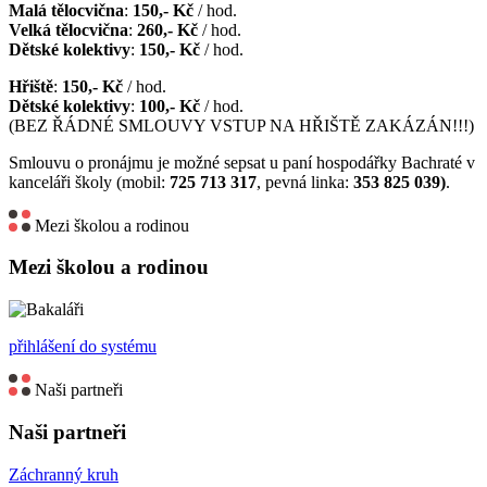
Malá tělocvična
:
150,- Kč
/ hod.
Velká tělocvična
:
260,- Kč
/ hod.
Dětské kolektivy
:
150,- Kč
/ hod.
Hřiště
:
150,- Kč
/ hod.
Dětské kolektivy
:
100,- Kč
/ hod.
(BEZ ŘÁDNÉ SMLOUVY VSTUP NA HŘIŠTĚ ZAKÁZÁN!!!)
Smlouvu o pronájmu je možné sepsat u paní hospodářky Bachraté v
kanceláři školy (mobil:
725 713 317
, pevná linka:
353 825 039)
.
Mezi školou a rodinou
Mezi školou a rodinou
přihlášení do systému
Naši partneři
Naši partneři
Záchranný kruh