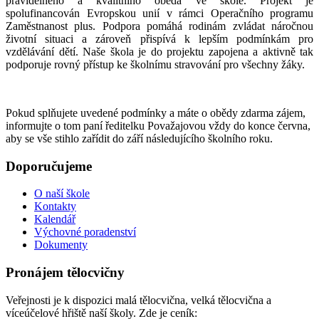
pravidelného a kvalitního oběda ve škole. Projekt je
spolufinancován Evropskou unií v rámci Operačního programu
Zaměstnanost plus. Podpora pomáhá rodinám zvládat náročnou
životní situaci a zároveň přispívá k lepším podmínkám pro
vzdělávání dětí. Naše škola je do projektu zapojena a aktivně tak
podporuje rovný přístup ke školnímu stravování pro všechny žáky.
Pokud splňujete uvedené podmínky a máte o obědy zdarma zájem,
informujte o tom paní ředitelku Považajovou vždy do konce června,
aby se vše stihlo zařídit do září následujícího školního roku.
Doporučujeme
O naší škole
Kontakty
Kalendář
Výchovné poradenství
Dokumenty
Pronájem tělocvičny
Veřejnosti je k dispozici malá tělocvična, velká tělocvična a
víceúčelové hřiště naší školy. Zde je ceník: