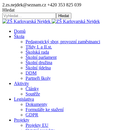
2.zs.nejdek@seznam.cz
+420 353 825 039
Hledat
Hledat
Domů
Škola
Pedagogický sbor, provozní zaměstnanci
Třídy I. a II.st.
Školská rada
Školní parlament
Školní družina
Školní jídelna
DDM
Partneři školy
Aktivity
Články
Soutěže
Legislativa
Dokumenty
Formuláře ke stažení
GDPR
Projekty
Projekty EU