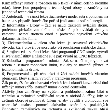
Kurz Inženýr Junior je rozdělen na 6 lekcí (v rámci celého školního
roku), které jsou propojeny s technickými obory a zaměřeny na
jednotlivá technická témata.
1) Autotronik – v rámci lekce žáci sestaví model auta s pohonem na
baterii a v případě slunečného počasí jezdí auta na solární energii.
2) Informatika - Drony – žáci se naučí základní ovládání dronu,
prolétnou překážkovou dráhu a následně pak ovládají drony s
kamerou, natočí dronem okolí a provedou vytvoření krátkého
dokumentárního filmu.
3) Elektrotechnika – cílem této lekce je sestavení elektrického
obvodu, který prověří pevnost ruky při procházení elektrické dráhy.
4) Strojírenství – v rámci lekce žáci programují CNC stroje, vytvoří
si své vlastní štítky a následně si je pak vyrobí na CNC frézkách.
5) Robotika – programování robota – žák se naučí naprogramovat
robota a sestavit robotickou linku, tak aby se materiál přenesl z
jednoho místa na druhé.
6) Programování – při této lekci si žáci ozdobí hrneček vlastním
obrázkem, který si sami vytvoří v grafickém programu.
Žák po úspěšném absolvování všech 6 lekcí ukončí kurz a získá titul
Inženýr Junior (příp. Bakalář Junior) včetně certifikátu.
Aktivity jsou zaměřeny na zvýšení a prohloubení zájmu žáků o
techniku a technické vzdělávání nejen v období 8. třídy, kdy se
začínají oborově profilovat. Cílem je, aby využili a prohloubili své
teoretické znalosti pomocí aktivního tvoření v praktických
činnostech zaměřených na techniku a zkušeností získali bližší