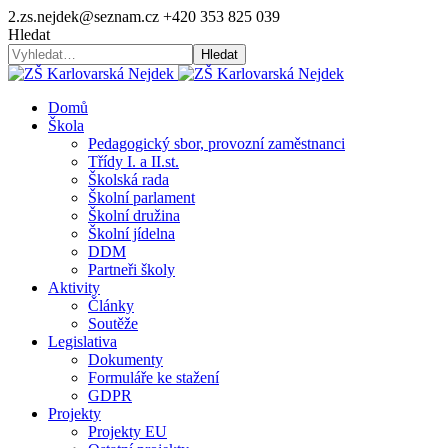
2.zs.nejdek@seznam.cz
+420 353 825 039
Hledat
Hledat
Domů
Škola
Pedagogický sbor, provozní zaměstnanci
Třídy I. a II.st.
Školská rada
Školní parlament
Školní družina
Školní jídelna
DDM
Partneři školy
Aktivity
Články
Soutěže
Legislativa
Dokumenty
Formuláře ke stažení
GDPR
Projekty
Projekty EU