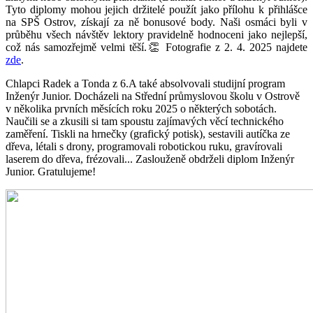
Tyto diplomy mohou jejich držitelé použít jako přílohu k přihlášce
na SPŠ Ostrov, získají za ně bonusové body. Naši osmáci byli v
průběhu všech návštěv lektory pravidelně hodnoceni jako nejlepší,
což nás samozřejmě velmi těší.👏 Fotografie z 2. 4. 2025 najdete
zde
.
Chlapci Radek a Tonda z 6.A také absolvovali studijní program
Inženýr Junior. Docházeli na Střední průmyslovou školu v Ostrově
v několika prvních měsících roku 2025 o některých sobotách.
Naučili se a zkusili si tam spoustu zajímavých věcí technického
zaměření. Tiskli na hrnečky (grafický potisk), sestavili autíčka ze
dřeva, létali s drony, programovali robotickou ruku, gravírovali
laserem do dřeva, frézovali... Zaslouženě obdrželi diplom Inženýr
Junior. Gratulujeme!