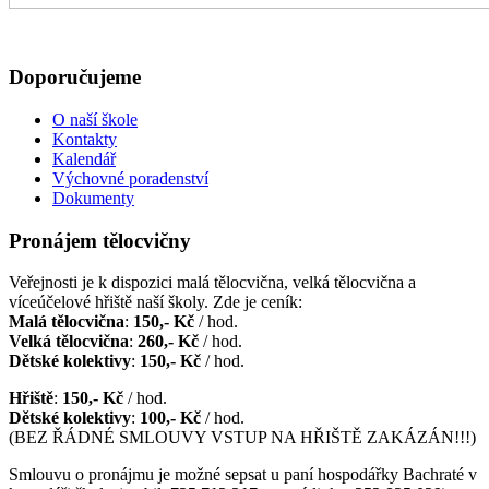
Doporučujeme
O naší škole
Kontakty
Kalendář
Výchovné poradenství
Dokumenty
Pronájem tělocvičny
Veřejnosti je k dispozici malá tělocvična, velká tělocvična a
víceúčelové hřiště naší školy. Zde je ceník:
Malá tělocvična
:
150,- Kč
/ hod.
Velká tělocvična
:
260,- Kč
/ hod.
Dětské kolektivy
:
150,- Kč
/ hod.
Hřiště
:
150,- Kč
/ hod.
Dětské kolektivy
:
100,- Kč
/ hod.
(BEZ ŘÁDNÉ SMLOUVY VSTUP NA HŘIŠTĚ ZAKÁZÁN!!!)
Smlouvu o pronájmu je možné sepsat u paní hospodářky Bachraté v