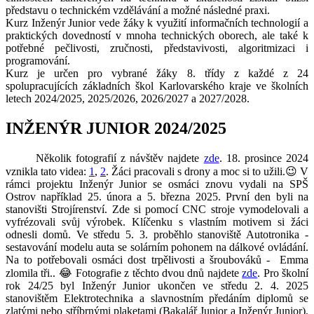
představu o technickém vzdělávání a možné následné praxi.
Kurz Inženýr Junior vede žáky k využití informačních technologií a
praktických dovedností v mnoha technických oborech, ale také k
potřebné pečlivosti, zručnosti, představivosti, algoritmizaci i
programování.
Kurz je určen pro vybrané žáky 8. třídy z každé z 24
spolupracujících základních škol Karlovarského kraje ve školních
letech 2024/2025, 2025/2026, 2026/2027 a 2027/2028.
INŽENÝR JUNIOR 2024/2025
Několik fotografií z návštěv najdete
zde
. 18. prosince 2024
vznikla tato videa:
1
,
2
. Žáci pracovali s drony a moc si to užili.😉 V
rámci projektu Inženýr Junior se osmáci znovu vydali na SPŠ
Ostrov například 25. února a 5. března 2025. První den byli na
stanovišti Strojírenství. Zde si pomocí CNC stroje vymodelovali a
vyfrézovali svůj výrobek. Klíčenku s vlastním motivem si žáci
odnesli domů. Ve středu 5. 3. proběhlo stanoviště Autotronika -
sestavování modelu auta se solárním pohonem na dálkové ovládání.
Na to potřebovali osmáci dost trpělivosti a šroubováků - Emma
zlomila tři.. 😂 Fotografie z těchto dvou dnů najdete
zde
. Pro školní
rok 24/25 byl Inženýr Junior ukončen ve středu 2. 4. 2025
stanovištěm Elektrotechnika a slavnostním předáním diplomů se
zlatými nebo stříbrnými plaketami (Bakalář Junior a Inženýr Junior).