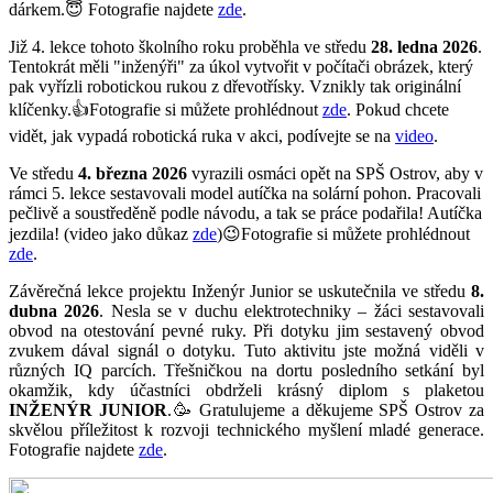
dárkem.😇 Fotografie najdete
zde
.
Již 4. lekce tohoto školního roku proběhla ve středu
28. ledna 2026
.
Tentokrát měli "inženýři" za úkol vytvořit v počítači obrázek, který
pak vyřízli robotickou rukou z dřevotřísky. Vznikly tak originální
klíčenky.👍Fotografie si můžete prohlédnout
zde
. Pokud chcete
vidět, jak vypadá robotická ruka v akci, podívejte se na
video
.
Ve středu
4. března 2026
vyrazili osmáci opět na SPŠ Ostrov, aby v
rámci 5. lekce sestavovali model autíčka na solární pohon. Pracovali
pečlivě a soustředěně podle návodu, a tak se práce podařila! Autíčka
jezdila! (video jako důkaz
zde
)😉Fotografie si můžete prohlédnout
zde
.
Závěrečná lekce projektu Inženýr Junior se uskutečnila ve středu
8.
dubna 2026
. Nesla se v duchu elektrotechniky – žáci sestavovali
obvod na otestování pevné ruky. Při dotyku jim sestavený obvod
zvukem dával signál o dotyku. Tuto aktivitu jste možná viděli v
různých IQ parcích. Třešničkou na dortu posledního setkání byl
okamžik, kdy účastníci obdrželi krásný diplom s plaketou
INŽENÝR JUNIOR
.🥳 Gratulujeme a děkujeme SPŠ Ostrov za
skvělou příležitost k rozvoji technického myšlení mladé generace.
Fotografie najdete
zde
.