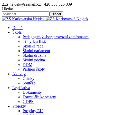
2.zs.nejdek@seznam.cz
+420 353 825 039
Hledat
Hledat
Domů
Škola
Pedagogický sbor, provozní zaměstnanci
Třídy I. a II.st.
Školská rada
Školní parlament
Školní družina
Školní jídelna
DDM
Partneři školy
Aktivity
Články
Soutěže
Legislativa
Dokumenty
Formuláře ke stažení
GDPR
Projekty
Projekty EU