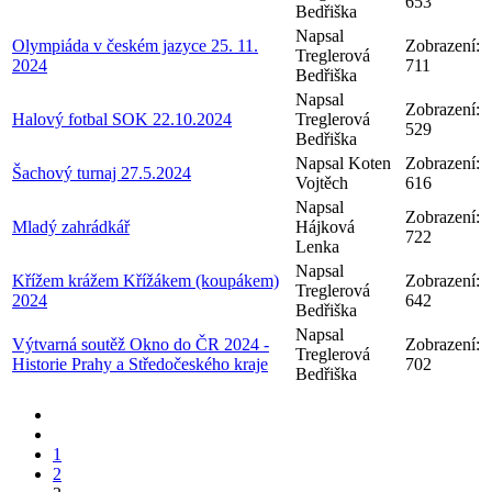
653
Bedřiška
Napsal
Olympiáda v českém jazyce 25. 11.
Zobrazení:
Treglerová
2024
711
Bedřiška
Napsal
Zobrazení:
Halový fotbal SOK 22.10.2024
Treglerová
529
Bedřiška
Napsal Koten
Zobrazení:
Šachový turnaj 27.5.2024
Vojtěch
616
Napsal
Zobrazení:
Mladý zahrádkář
Hájková
722
Lenka
Napsal
Křížem krážem Křížákem (koupákem)
Zobrazení:
Treglerová
2024
642
Bedřiška
Napsal
Výtvarná soutěž Okno do ČR 2024 -
Zobrazení:
Treglerová
Historie Prahy a Středočeského kraje
702
Bedřiška
1
2