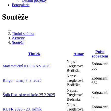
Ostatní projekty
Fotogalerie
Soutěže
Titulní stránka
Aktivity
Soutěže
Počet
Titulek
Autor
zobrazení
Napsal
Zobrazení:
Matematický KLOKAN 2025
Treglerová
580
Bedřiška
Napsal
Zobrazení:
Ringo - turnaj 7. 3. 2025
Treglerová
684
Bedřiška
Napsal
Zobrazení:
Šplh II.st. okresní kolo 25.2.2025
Treglerová
683
Bedřiška
Napsal
Zobrazení:
KUFR 2025 - 23. ročník
Treglerová