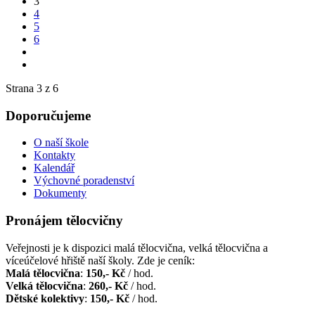
3
4
5
6
Strana 3 z 6
Doporučujeme
O naší škole
Kontakty
Kalendář
Výchovné poradenství
Dokumenty
Pronájem tělocvičny
Veřejnosti je k dispozici malá tělocvična, velká tělocvična a
víceúčelové hřiště naší školy. Zde je ceník:
Malá tělocvična
:
150,- Kč
/ hod.
Velká tělocvična
:
260,- Kč
/ hod.
Dětské kolektivy
:
150,- Kč
/ hod.