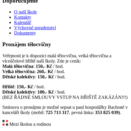
Doporučujeme
O naší škole
Kontakty
Kalendář
Výchovné poradenství
Dokumenty
Pronájem tělocvičny
Veřejnosti je k dispozici malá tělocvična, velká tělocvična a
víceúčelové hřiště naší školy. Zde je ceník:
Malá tělocvična
:
150,- Kč
/ hod.
Velká tělocvična
:
260,- Kč
/ hod.
Dětské kolektivy
:
150,- Kč
/ hod.
Hřiště
:
150,- Kč
/ hod.
Dětské kolektivy
:
100,- Kč
/ hod.
(BEZ ŘÁDNÉ SMLOUVY VSTUP NA HŘIŠTĚ ZAKÁZÁN!!!)
Smlouvu o pronájmu je možné sepsat u paní hospodářky Bachraté v
kanceláři školy (mobil:
725 713 317
, pevná linka:
353 825 039)
.
Mezi školou a rodinou