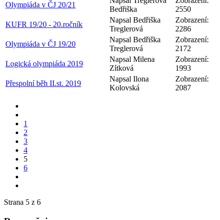
Napsal Treglerová
Zobrazení:
Olympiáda v ČJ 20/21
Bedřiška
2550
Napsal Bedřiška
Zobrazení:
KUFR 19/20 - 20.ročník
Treglerová
2286
Napsal Bedřiška
Zobrazení:
Olympiáda v ČJ 19/20
Treglerová
2172
Napsal Milena
Zobrazení:
Logická olympiáda 2019
Zítková
1993
Napsal Ilona
Zobrazení:
Přespolní běh II.st. 2019
Kolovská
2087
1
2
3
4
5
6
Strana 5 z 6