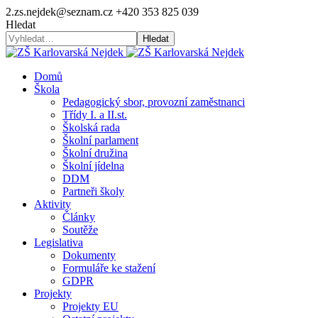
2.zs.nejdek@seznam.cz
+420 353 825 039
Hledat
Hledat
Domů
Škola
Pedagogický sbor, provozní zaměstnanci
Třídy I. a II.st.
Školská rada
Školní parlament
Školní družina
Školní jídelna
DDM
Partneři školy
Aktivity
Články
Soutěže
Legislativa
Dokumenty
Formuláře ke stažení
GDPR
Projekty
Projekty EU