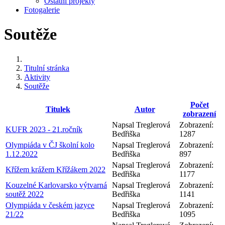
Ostatní projekty
Fotogalerie
Soutěže
Titulní stránka
Aktivity
Soutěže
Počet
Titulek
Autor
zobrazení
Napsal Treglerová
Zobrazení:
KUFR 2023 - 21.ročník
Bedřiška
1287
Olympiáda v ČJ školní kolo
Napsal Treglerová
Zobrazení:
1.12.2022
Bedřiška
897
Napsal Treglerová
Zobrazení:
Křížem krážem Křížákem 2022
Bedřiška
1177
Kouzelné Karlovarsko výtvarná
Napsal Treglerová
Zobrazení:
soutěž 2022
Bedřiška
1141
Olympiáda v českém jazyce
Napsal Treglerová
Zobrazení:
21/22
Bedřiška
1095