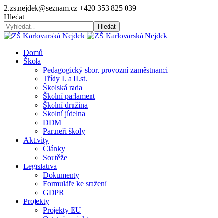
2.zs.nejdek@seznam.cz
+420 353 825 039
Hledat
Hledat
Domů
Škola
Pedagogický sbor, provozní zaměstnanci
Třídy I. a II.st.
Školská rada
Školní parlament
Školní družina
Školní jídelna
DDM
Partneři školy
Aktivity
Články
Soutěže
Legislativa
Dokumenty
Formuláře ke stažení
GDPR
Projekty
Projekty EU