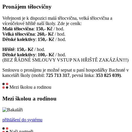
Pronájem tělocvičny
Veřejnosti je k dispozici malá tělocvična, velká tělocvična a
víceúčelové hřiště naší školy. Zde je ceník:
Malá tělocvična
:
150,- Kč
/ hod.
Velká tělocvična
:
260,- Kč
/ hod.
Dětské kolektivy
:
150,- Kč
/ hod.
Hřiště
:
150,- Kč
/ hod.
Dětské kolektivy
:
100,- Kč
/ hod.
(BEZ ŘÁDNÉ SMLOUVY VSTUP NA HŘIŠTĚ ZAKÁZÁN!!!)
Smlouvu o pronájmu je možné sepsat u paní hospodářky Bachraté v
kanceláři školy (mobil:
725 713 317
, pevná linka:
353 825 039)
.
Mezi školou a rodinou
Mezi školou a rodinou
přihlášení do systému
Naši partneři