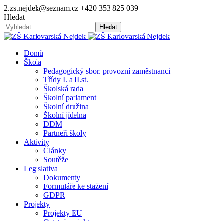
2.zs.nejdek@seznam.cz
+420 353 825 039
Hledat
Hledat
Domů
Škola
Pedagogický sbor, provozní zaměstnanci
Třídy I. a II.st.
Školská rada
Školní parlament
Školní družina
Školní jídelna
DDM
Partneři školy
Aktivity
Články
Soutěže
Legislativa
Dokumenty
Formuláře ke stažení
GDPR
Projekty
Projekty EU