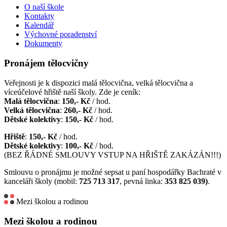
O naší škole
Kontakty
Kalendář
Výchovné poradenství
Dokumenty
Pronájem tělocvičny
Veřejnosti je k dispozici malá tělocvična, velká tělocvična a
víceúčelové hřiště naší školy. Zde je ceník:
Malá tělocvična
:
150,- Kč
/ hod.
Velká tělocvična
:
260,- Kč
/ hod.
Dětské kolektivy
:
150,- Kč
/ hod.
Hřiště
:
150,- Kč
/ hod.
Dětské kolektivy
:
100,- Kč
/ hod.
(BEZ ŘÁDNÉ SMLOUVY VSTUP NA HŘIŠTĚ ZAKÁZÁN!!!)
Smlouvu o pronájmu je možné sepsat u paní hospodářky Bachraté v
kanceláři školy (mobil:
725 713 317
, pevná linka:
353 825 039)
.
Mezi školou a rodinou
Mezi školou a rodinou