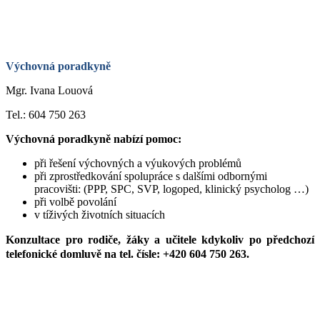
Výchovná poradkyně
Mgr. Ivana Louová
Tel.: 604 750 263
Výchovná poradkyně nabízí pomoc:
při řešení výchovných a výukových problémů
při zprostředkování spolupráce s dalšími odbornými
pracovišti: (PPP, SPC, SVP, logoped, klinický psycholog …)
při volbě povolání
v tíživých životních situacích
Konzultace pro rodiče, žáky a učitele kdykoliv po předchozí
telefonické domluvě na tel. čísle: +420 604 750 263.