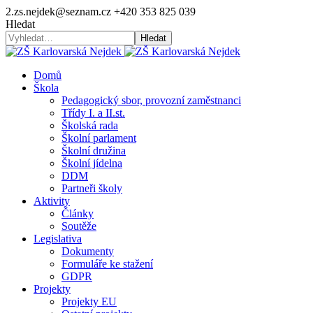
2.zs.nejdek@seznam.cz
+420 353 825 039
Hledat
Hledat
Domů
Škola
Pedagogický sbor, provozní zaměstnanci
Třídy I. a II.st.
Školská rada
Školní parlament
Školní družina
Školní jídelna
DDM
Partneři školy
Aktivity
Články
Soutěže
Legislativa
Dokumenty
Formuláře ke stažení
GDPR
Projekty
Projekty EU