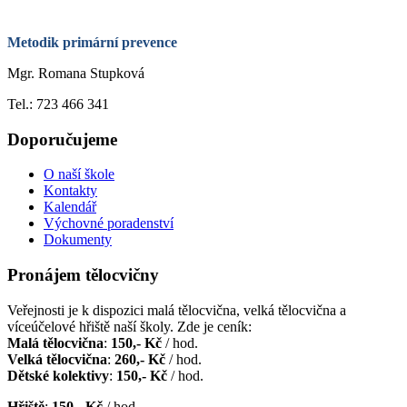
Metodik primární prevence
Mgr. Romana Stupková
Tel.: 723 466 341
Doporučujeme
O naší škole
Kontakty
Kalendář
Výchovné poradenství
Dokumenty
Pronájem tělocvičny
Veřejnosti je k dispozici malá tělocvična, velká tělocvična a
víceúčelové hřiště naší školy. Zde je ceník:
Malá tělocvična
:
150,- Kč
/ hod.
Velká tělocvična
:
260,- Kč
/ hod.
Dětské kolektivy
:
150,- Kč
/ hod.
Hřiště
:
150,- Kč
/ hod.