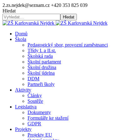
2.zs.nejdek@seznam.cz
+420 353 825 039
Hledat
Hledat
Domů
Škola
Pedagogický sbor, provozní zaměstnanci
Třídy I. a II.st.
Školská rada
Školní parlament
Školní družina
Školní jídelna
DDM
Partneři školy
Aktivity
Články
Soutěže
Legislativa
Dokumenty
Formuláře ke stažení
GDPR
Projekty
Projekty EU