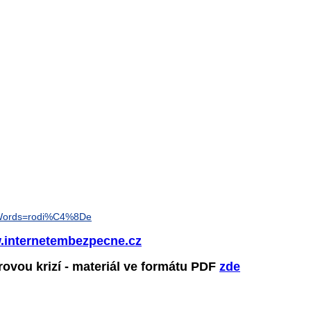
htWords=rodi%C4%8De
internetembezpecne.cz
ovou krizí - materiál ve formátu PDF
zde