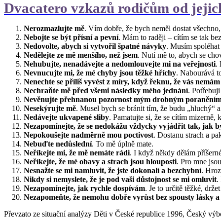
Dvacatero vzkazů rodičům od jejich
Nerozmazlujte mě
. Vím dobře, že bych neměl dostat všechno, 
Nebojte se být přísní a pevní
. Mám to raději – cítím se tak be
Nedovolte, abych si vytvořil špatné návyky
. Musím spoléhat 
Nedělejte ze mě menšího, než jsem
. Nutí mě to, abych se cho
Nehubujte, nenadávejte a nedomlouvejte mi na veřejnosti
.
Nevnucujte mi, že mé chyby jsou těžké hříchy
. Nabourává t
Nenechte se příliš vyvést z míry, když řeknu, že vás nemám
Nechraňte mě před všemi následky mého jednání
. Potřebuji
Nevěnujte přehnanou pozornost mým drobným poraněním 
Nesekýrujte mě
. Musel bych se bránit tím, že budu „hluchý“ 
Nedávejte ukvapené sliby
. Pamatujte si, že se cítím mizerně, 
Nezapomínejte, že se nedokážu vždycky vyjádřit tak, jak b
Nepokoušejte nadměrně mou poctivost
. Dostanu strach a pak
Nebuďte nedůslední
. To mě úplně mate.
Neříkejte mi, že mě nemáte rádi
. I když někdy dělám příšerné
Neříkejte, že mé obavy a strach jsou hlouposti
. Pro mne jso
Nesnažte se mi namluvit, že jste dokonalí a bezchybní
. Hroz
Nikdy si nemyslete, že je pod vaši důstojnost se mi omluvit
.
Nezapomínejte, jak rychle dospívám
. Je to určitě těžké, drž
Nezapomeňte, že nemohu dobře vyrůst bez spousty lásky 
Převzato ze situační analýzy Děti v České republice 1996, Český v