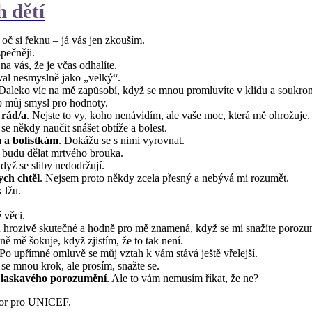
 dětí
oč si řeknu – já vás jen zkouším.
zpečněji.
na vás, že je včas odhalíte.
val nesmyslně jako „velký“.
 Daleko víc na mě zapůsobí, když se mnou promluvíte v klidu a soukro
o můj smysl pro hodnoty.
 rád/a
. Nejste to vy, koho nenávidím, ale vaše moc, která mě ohrožuje.
 se někdy naučit snášet obtíže a bolest.
a bolístkám
. Dokážu se s nimi vyrovnat.
a budu dělat mrtvého brouka.
když se sliby nedodržují.
ych chtěl
. Nejsem proto někdy zcela přesný a nebývá mi rozumět.
 lžu.
 věci.
u hrozivě skutečné a hodně pro mě znamená, když se mi snažíte porozu
ně mě šokuje, když zjistím, že to tak není.
 Po upřímné omluvě se můj vztah k vám stává ještě vřelejší.
et se mnou krok, ale prosím, snažte se.
a laskavého porozumění
. Ale to vám nemusím říkat, že ne?
ýbor pro UNICEF.