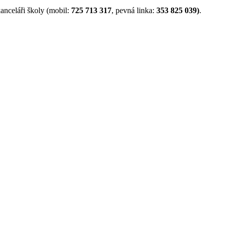
anceláři školy (mobil:
725 713 317
, pevná linka:
353 825 039)
.