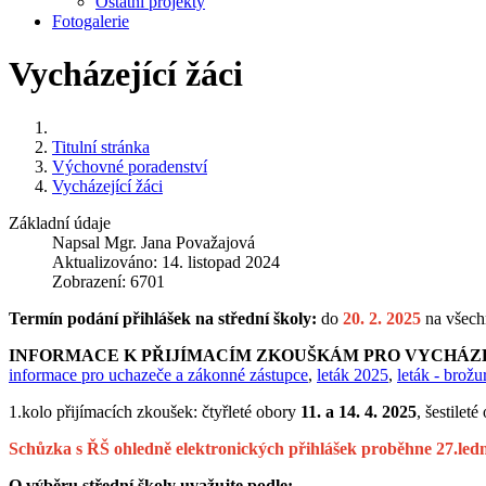
Ostatní projekty
Fotogalerie
Vycházející žáci
Titulní stránka
Výchovné poradenství
Vycházející žáci
Základní údaje
Napsal
Mgr. Jana Považajová
Aktualizováno: 14. listopad 2024
Zobrazení: 6701
Termín podání přihlášek na střední školy:
do
20. 2. 2025
na všech
INFORMACE K PŘIJÍMACÍM ZKOUŠKÁM PRO VYCHÁZE
informace pro uchazeče a zákonné zástupce
,
leták 2025
,
leták - brož
1.kolo přijímacích zkoušek: čtyřleté obory
11. a 14. 4. 2025
, šestilet
Schůzka s ŘŠ ohledně elektronických přihlášek proběhne 27.ledn
O výběru střední školy uvažujte podle: