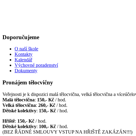
Doporučujeme
O naší škole
Kontakty
Kalendář
Výchovné poradenství
Dokumenty
Pronájem tělocvičny
Veřejnosti je k dispozici malá tělocvična, velká tělocvična a víceúčelov
Malá tělocvična
:
150,- Kč
/ hod.
Velká tělocvična
:
260,- Kč
/ hod.
Dětské kolektivy
:
150,- Kč
/ hod.
Hřiště
:
150,- Kč
/ hod.
Dětské kolektivy
:
100,- Kč
/ hod.
(BEZ ŘÁDNÉ SMLOUVY VSTUP NA HŘIŠTĚ ZAKÁZÁN!!!)