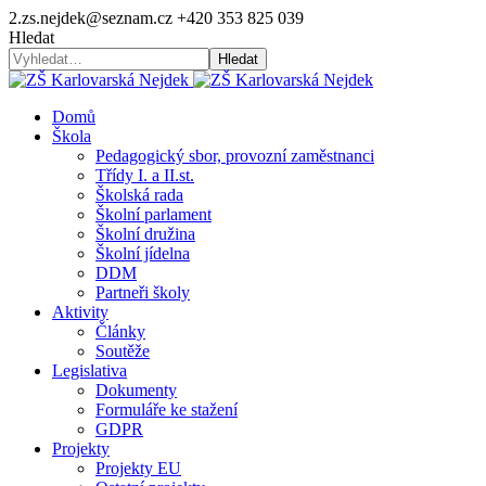
2.zs.nejdek@seznam.cz
+420 353 825 039
Hledat
Hledat
Domů
Škola
Pedagogický sbor, provozní zaměstnanci
Třídy I. a II.st.
Školská rada
Školní parlament
Školní družina
Školní jídelna
DDM
Partneři školy
Aktivity
Články
Soutěže
Legislativa
Dokumenty
Formuláře ke stažení
GDPR
Projekty
Projekty EU