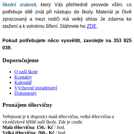
školní zralosti
,
který Vás přehledně provede vším, co
potřebuje dítě znát při nástupu do školy. Materiál je čtivě
zpracovaný a mezi rodiči má velký ohlas Je zdarma ke
stažení a k volnému šíření. Stáhnete ho
ZDE
.
Pokud potřebujete něco vysvětlit, zavolejte na 353 825
039.
Doporučujeme
O naší škole
Kontakty
Kalendář
Výchovné poradenství
Dokumenty
Pronájem tělocvičny
Veřejnosti je k dispozici malá tělocvična, velká tělocvična a
víceúčelové hřiště naší školy. Zde je ceník:
Malá tělocvična
:
150,- Kč
/ hod.
Velká tělocvična
:
260,- Kč
/ hod.