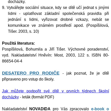
docházky.
9. Vytvářejte sociální situace, kdy se dítě učí jednat s jinými
lidmi - uplatňovat základní společenská pravidla při
jednání s lidmi, vyřizovat drobné vzkazy, nebát se
komunikace ve známém prostředí apod. (Pospíšilová,
Tišer. 2003, s. 10)
Použitá literatura:
Pospíšilová, Bohumila a Jiří Tišer. Výchovné poradenství,
vyd. Nakladatelství Hněvín: Most, 2003, 122 s. ISBN 80-
86654-04-4
DESATERO PRO RODIČE
- jak poznat, že je dítě
připraveno pro vstup do školy.
Jak můžete podpořit své dítě v prvních týdnech školní
docházky
- leták (formát PDF)
Nakladatelství
NOVADIDA
pro Vás zpracovalo
e-book o