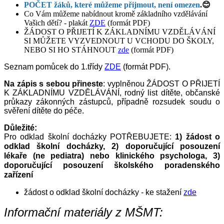
POČET žáků, které můžeme přijmout, není omezen
.😊
Co Vám můžeme nabídnout kromě základního vzdělávání
Vašich dětí? - plakát
ZDE
(formát PDF)
ŽÁDOST O PŘIJETÍ K ZÁKLADNÍMU VZDĚLÁVÁNÍ
SI MŮŽETE VYZVEDNOUT U VCHODU DO ŠKOLY,
NEBO SI HO STÁHNOUT
zde
(formát PDF)
Seznam pomůcek do 1.třídy
ZDE
(formát PDF).
Na zápis s sebou přineste
: vyplněnou ŽÁDOST O PŘIJETÍ
K ZÁKLADNÍMU VZDĚLÁVÁNÍ, rodný list dítěte, občanské
průkazy zákonných zástupců, případně rozsudek soudu o
svěření dítěte do péče.
Důležité:
Pro odklad školní docházky POTŘEBUJETE:
1)
žádost o
odklad školní docházky, 2) doporučující posouzení
lékaře (ne pediatra) nebo klinického psychologa, 3)
doporučující posouzení školského poradenského
zařízení
žádost o odklad školní docházky - ke stažení
zde
Informační materiály z MŠMT: