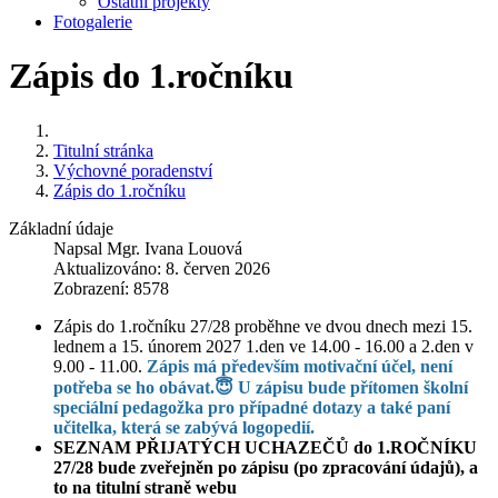
Ostatní projekty
Fotogalerie
Zápis do 1.ročníku
Titulní stránka
Výchovné poradenství
Zápis do 1.ročníku
Základní údaje
Napsal
Mgr. Ivana Louová
Aktualizováno: 8. červen 2026
Zobrazení: 8578
Zápis do 1.ročníku 27/28 proběhne ve dvou dnech mezi 15.
lednem a 15. únorem 2027 1.den ve 14.00 - 16.00 a 2.den v
9.00 - 11.00.
Zápis má především motivační účel, není
potřeba se ho obávat.😇 U zápisu bude přítomen školní
speciální pedagožka pro případné dotazy a také paní
učitelka, která se zabývá logopedií.
SEZNAM PŘIJATÝCH UCHAZEČŮ do 1.ROČNÍKU
27/28 bude zveřejněn po zápisu (po zpracování údajů), a
to na titulní straně webu