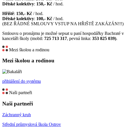
Dětské kolektivy
:
150,- Kč
/ hod.
Hřiště
:
150,- Kč
/ hod.
Dětské kolektivy
:
100,- Kč
/ hod.
(BEZ ŘÁDNÉ SMLOUVY VSTUP NA HŘIŠTĚ ZAKÁZÁN!!!)
Smlouvu o pronájmu je možné sepsat u paní hospodářky Bachraté v
kanceláři školy (mobil:
725 713 317
, pevná linka:
353 825 039)
.
Mezi školou a rodinou
Mezi školou a rodinou
přihlášení do systému
Naši partneři
Naši partneři
Záchranný kruh
Střední průmyslová škola Ostrov