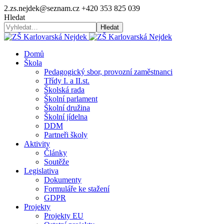
2.zs.nejdek@seznam.cz
+420 353 825 039
Hledat
Hledat
Domů
Škola
Pedagogický sbor, provozní zaměstnanci
Třídy I. a II.st.
Školská rada
Školní parlament
Školní družina
Školní jídelna
DDM
Partneři školy
Aktivity
Články
Soutěže
Legislativa
Dokumenty
Formuláře ke stažení
GDPR
Projekty
Projekty EU