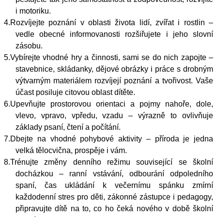
i motoriku.
4.
Rozvíjejte poznání v oblasti života lidí, zvířat i rostlin –
vedle obecné informovanosti rozšiřujete i jeho slovní
zásobu.
5.
Vybírejte vhodné hry a činnosti, sami se do nich zapojte –
stavebnice, skládanky, dějové obrázky i práce s drobným
výtvarným materiálem rozvíjejí poznání a tvořivost. Vaše
účast posiluje citovou oblast dítěte.
6.
Upevňujte prostorovou orientaci a pojmy nahoře, dole,
vlevo, vpravo, vpředu, vzadu – výrazně to ovlivňuje
základy psaní, čtení a počítání.
7.
Dbejte na vhodné pohybové aktivity – příroda je jedna
velká tělocvična, prospěje i vám.
8.
Trénujte změny denního režimu související se školní
docházkou – ranní vstávání, odbourání odpoledního
spaní, čas ukládání k večernímu spánku zmírní
každodenní stres pro děti, zákonné zástupce i pedagogy,
připravujte dítě na to, co ho čeká nového v době školní