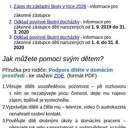
Zápis do základní školy v roce 2026
- informace pro
zákonné zástupce
Odklad povinné školní docházky
- informace pro
zákonné zástupce dětí narozených od
1. 9. 2019 do 31.
3. 2020
Odklad povinné školní docházky
- informace pro
zákonné zástupce dětí narozených od
1. 4. do 31. 8.
2020
Jak můžete pomoci svým dětem?
Příručka pro rodiče:
Podpora dítěte v domácím
prostředí
- ke stažení
ZDE
. (formát PDF)
1.
Věnujte dítěti soustředěnou pozornost – při rozhovoru
s ním se nezabývejte jinou činností, dejte mu najevo
zájem, trpělivě je vyslechněte.
2.
Vyprávějte dítěti a čtěte mu – televize, video či audiokazeta
nenahradí osobní kontakt.
3.
Pověřujte dítě drobnými úkoly a domácími pracemi –
pěstujete tak jeho samostatnost a zodpovědnost, rozvíjíte